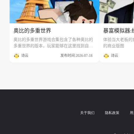
奥比的多重世界
暴富模拟器:
奥比的多重世界游戏合集包含了各种奥比的
体验当大老板的
多重世界的版本，玩家能够在这里找到自己
的商业版图
想要的奥比的多重世界版本，闪玩游戏盒子
诗云
发布时间:2026-07-18
诗云
为了让玩家能够有更好的游戏体验，这里收
集了更多不同的奥比的多重世界版本资源。
关于我们
隐私政策
用