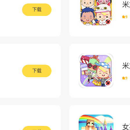
米
下载
6.9
米
下载
6.9