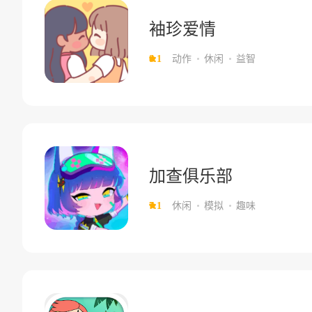
袖珍爱情
8.1
动作
休闲
益智
加查俱乐部
7.1
休闲
模拟
趣味