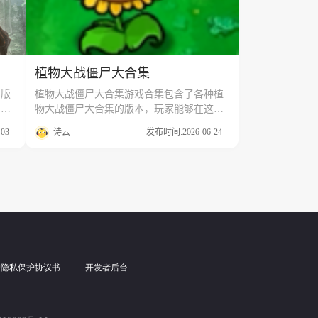
植物大战僵尸大合集
的版
植物大战僵尸大合集游戏合集包含了各种植
月好
物大战僵尸大合集的版本，玩家能够在这里
有更
找到自己想要的植物大战僵尸大合集版本，
03
诗云
发布时间:2026-06-24
六月
闪玩游戏盒子为了让玩家能够有更好的游戏
体验，这里收集了更多不同的植物大战僵尸
大合集版本资源。
户隐私保护协议书
开发者后台