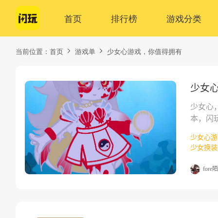
首页
排行榜
游戏分类
当前位置：
首页
游戏单
少女心游戏，你值得拥有
少女
少女心
本，闪
少女心游
少女换装
fore