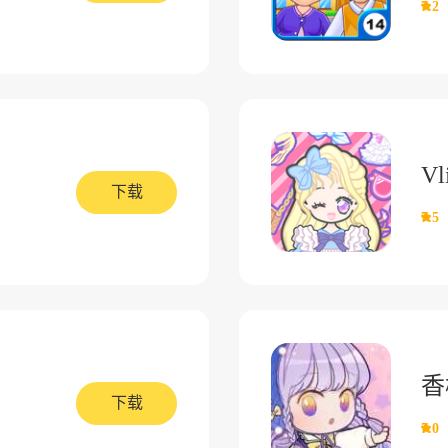
7.2
下载
7.5
香
下载
7.0