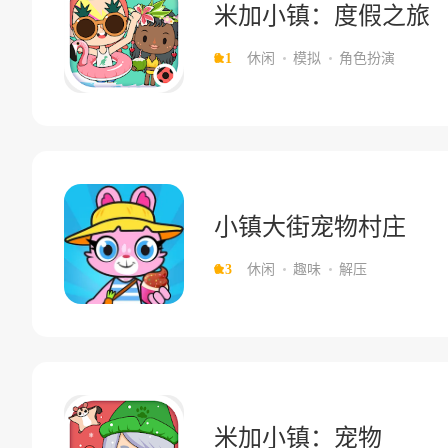
米加小镇：度假之旅
8.1
休闲
模拟
角色扮演
小镇大街宠物村庄
6.3
休闲
趣味
解压
米加小镇：宠物