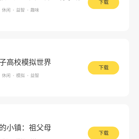
下载
休闲
益智
趣味
子高校模拟世界
下载
休闲
模拟
益智
的小镇：祖父母
下载