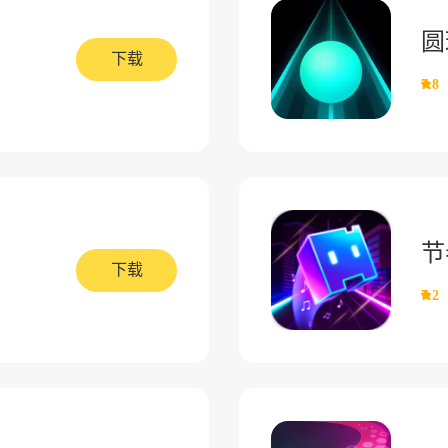
圆
下载
7.8
节
下载
7.2