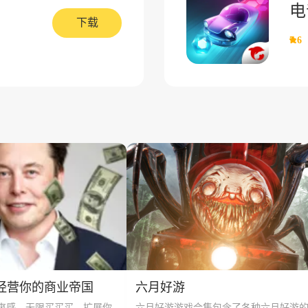
电
下载
7.6
经营你的商业帝国
六月好游
爽感，无限买买买，扩展你
六月好游游戏合集包含了各种六月好游