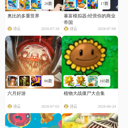
26款
17款
奥比的多重世界
暴富模拟器:经营你的商业
帝国
诗云
2026-07-18
诗云
2026-07-09
96款
165款
六月好游
植物大战僵尸大合集
诗云
2026-07-03
诗云
2026-06-24