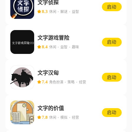
文字侦探
启动
8.3
休闲
解谜
益智
文字游戏冒险
启动
8.4
休闲
益智
趣味
文字汉匈
启动
7.4
角色扮演
策略
经营
文字的价值
启动
7.8
休闲
模拟
经营