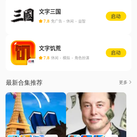
文字三国
启动
7.8
免广告
休闲
益智
文字饥荒
启动
7.8
休闲
模拟
角色扮演
最新合集推荐
更多