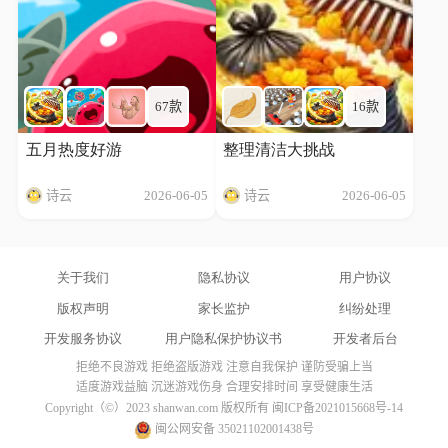
67款
16款
五月热度好游
整理清洁大挑战
诗云
2026-06-05
诗云
2026-06-05
关于我们
隐私协议
用户协议
版权声明
家长监护
纠纷处理
开发服务协议
用户隐私保护协议书
开发者后台
拒绝不良游戏 拒绝盗版游戏 注意自我保护 谨防受骗上当
适度游戏益脑 沉迷游戏伤身 合理安排时间 享受健康生活
Copyright（©）2023 shanwan.com 版权所有
闽ICP备2021015668号-14
闽公网安备 35021102001438号