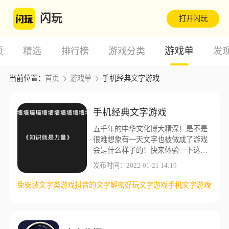
闪玩
打开闪玩
游戏单
页
精选
排行榜
游戏分类
发
当前位置：
首页
游戏单
手机经典文字游戏
手机经典文字游戏
五千年的中华文化博大精深！是不是
很难想象有一天文字也被做成了游戏
会是什么样子的！快来体验一下这些
游戏吧！
发布时间：2022-01-21 14:19
免安装文字类游戏
抖音的文字解密
好玩文字游戏
手机文字游戏
文字冒险益智游戏
安卓文字游戏
手机文字类游戏
有趣的文字游戏
文字大冒险游戏
有趣文字手游