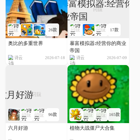
26款
17款
奥比的多重世界
暴富模拟器:经营你的商业
帝国
诗云
2026-07-18
诗云
2026-07-09
96款
165款
六月好游
植物大战僵尸大合集