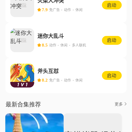
火柴人冲突
启动
7.9
免广告
动作
休闲
迷你大乱斗
启动
8.5
动作
休闲
多人联机
斧头互怼
启动
8.2
免广告
动作
休闲
最新合集推荐
更多