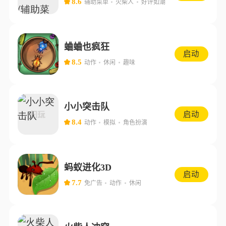
8.6
辅助菜单
火柴人
好评如潮
蛐蛐也疯狂
启动
8.5
动作
休闲
趣味
小小突击队
启动
8.4
动作
模拟
角色扮演
蚂蚁进化3D
启动
7.7
免广告
动作
休闲