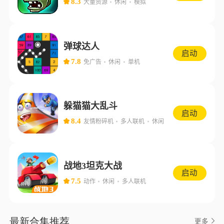
8.3
大量资源
休闲
模拟
弹球达人
启动
7.8
免广告
休闲
单机
躲猫猫大乱斗
启动
8.4
友情粉碎机
多人联机
休闲
战地3坦克大战
启动
7.5
动作
休闲
多人联机
最新合集推荐
更多