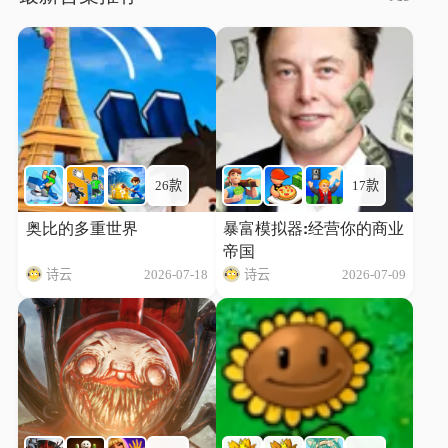
26款
17款
奥比的多重世界
暴富模拟器:经营你的商业
帝国
诗云
2026-07-18
诗云
2026-07-09