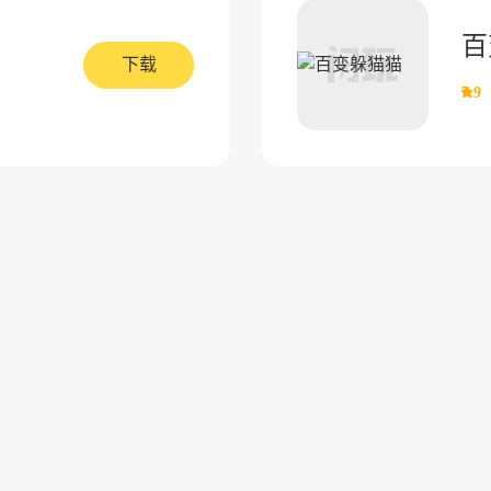
百
下载
7.9