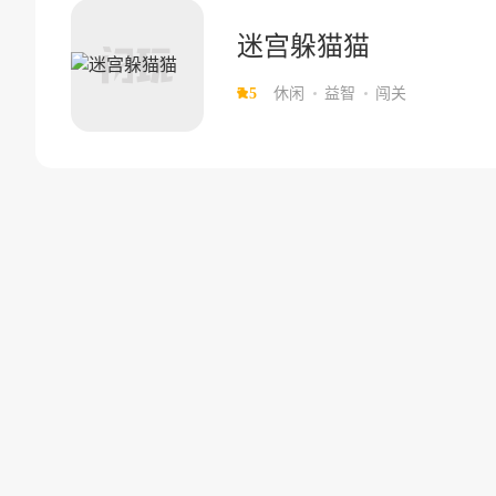
迷宫躲猫猫
7.5
休闲
益智
闯关