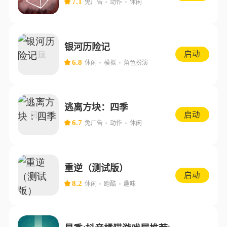
7.1
免广告
动作
休闲
银河历险记
启动
6.8
休闲
模拟
角色扮演
逃离方块：四季
启动
6.7
免广告
动作
休闲
重逆（测试版）
启动
8.2
休闲
跑酷
趣味