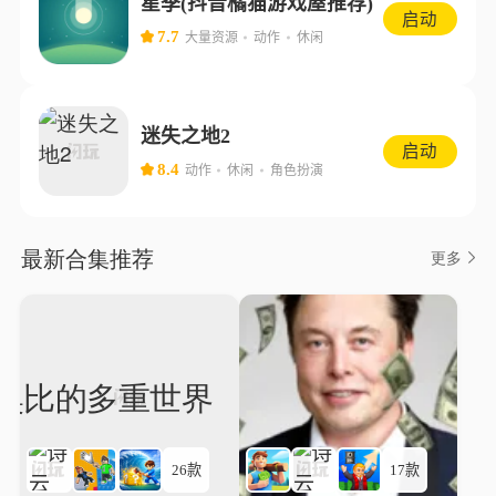
星季(抖音橘猫游戏屋推荐)
启动
7.7
大量资源
动作
休闲
迷失之地2
启动
8.4
动作
休闲
角色扮演
最新合集推荐
更多
26款
17款