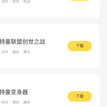
动作
休闲
枪战
特曼联盟创世之战
下载
动作
趣味
解压
特曼变身器
下载
休闲
模拟
趣味