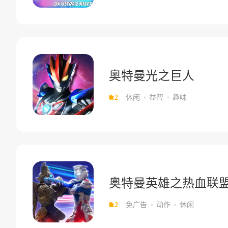
奥特曼光之巨人
8.2
休闲
益智
趣味
奥特曼英雄之热血联
8.2
免广告
动作
休闲