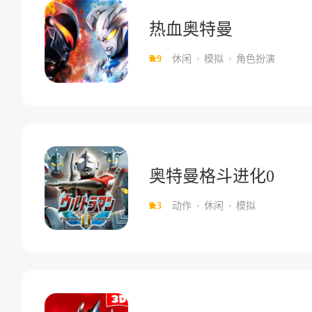
热血奥特曼
7.9
休闲
模拟
角色扮演
奥特曼格斗进化0
9.3
动作
休闲
模拟