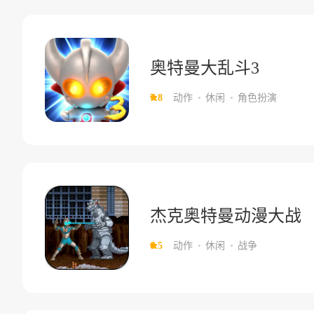
奥特曼大乱斗3
7.8
动作
休闲
角色扮演
杰克奥特曼动漫大战
6.5
动作
休闲
战争