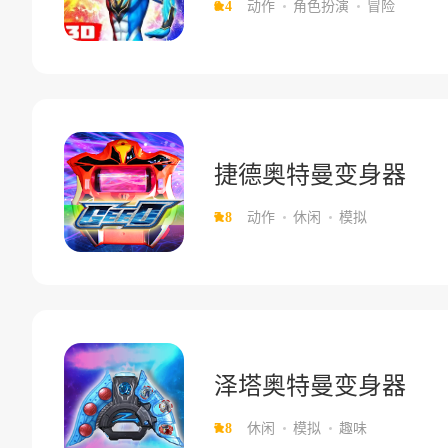
8.4
动作
角色扮演
冒险
捷德奥特曼变身器
7.8
动作
休闲
模拟
泽塔奥特曼变身器
7.8
休闲
模拟
趣味