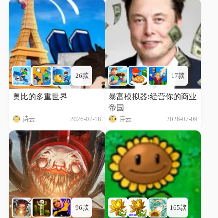
26款
17款
奥比的多重世界
暴富模拟器:经营你的商业
帝国
诗云
2026-07-18
诗云
2026-07-09
96款
165款