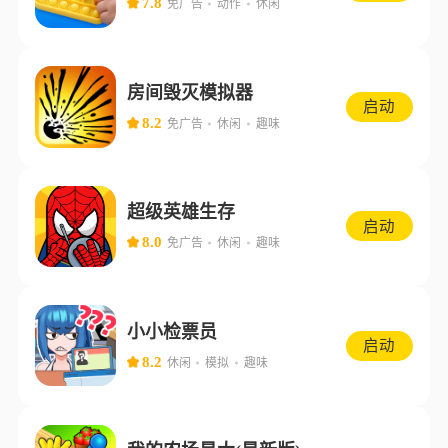
7.8
免广告
动作
休闲
房间毁灭模拟器
启动
8.2
免广告
休闲
趣味
超级英雄生存
启动
8.0
免广告
休闲
趣味
小小检票员
启动
8.2
休闲
模拟
趣味