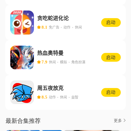
贪吃蛇进化论
启动
8.1
免广告
动作
休闲
热血奥特曼
启动
7.9
休闲
模拟
角色扮演
周五夜放克
启动
8.5
动作
休闲
益智
最新合集推荐
更多