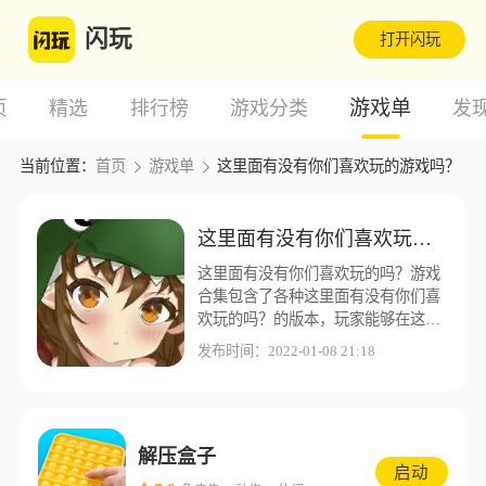
闪玩
打开闪玩
游戏单
页
精选
排行榜
游戏分类
发
当前位置：
首页
游戏单
这里面有没有你们喜欢玩的游戏吗？
这里面有没有你们喜欢玩的游戏吗？
这里面有没有你们喜欢玩的吗？游戏
合集包含了各种这里面有没有你们喜
欢玩的吗？的版本，玩家能够在这里
找到自己想要的这里面有没有你们喜
发布时间：2022-01-08 21:18
欢玩的吗？版本，闪玩游戏盒子为了
让玩家能够有更好的游戏体验，这里
收集了更多不同的这里面有没有你们
喜欢玩的吗？版本资源。
解压盒子
启动