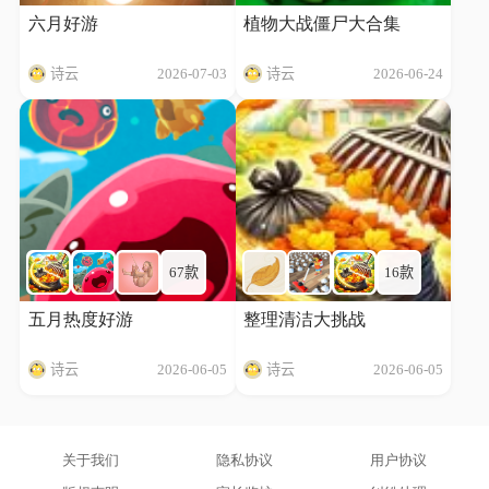
六月好游
植物大战僵尸大合集
诗云
2026-07-03
诗云
2026-06-24
67款
16款
五月热度好游
整理清洁大挑战
诗云
2026-06-05
诗云
2026-06-05
关于我们
隐私协议
用户协议