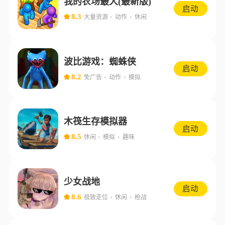
我的农场最大(最新版)
启动
8.3
大量资源
动作
休闲
波比游戏：蜘蛛侠
启动
8.2
免广告
动作
模拟
木筏生存模拟器
启动
8.5
休闲
模拟
趣味
少女战地
启动
8.6
极致走位
休闲
枪战