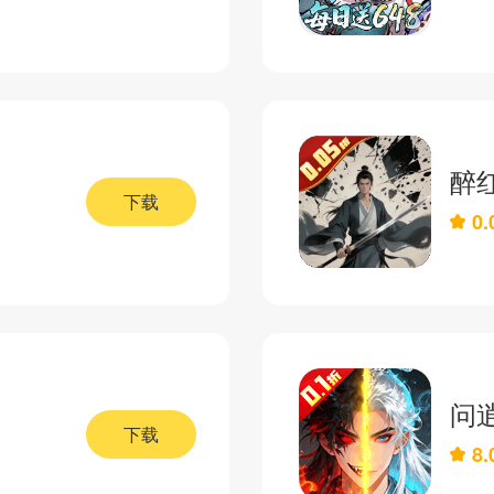
醉
下载
0.
问
下载
8.