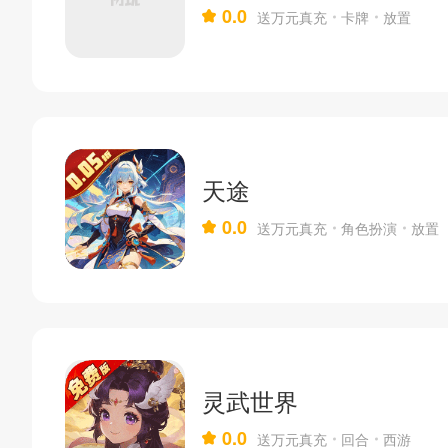
0.0
送万元真充
卡牌
放置
天途
0.0
送万元真充
角色扮演
放置
灵武世界
0.0
送万元真充
回合
西游