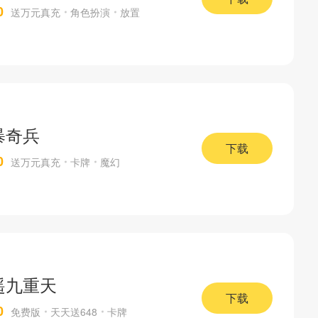
0
送万元真充
角色扮演
放置
暴奇兵
下载
0
送万元真充
卡牌
魔幻
遥九重天
下载
0
免费版
天天送648
卡牌