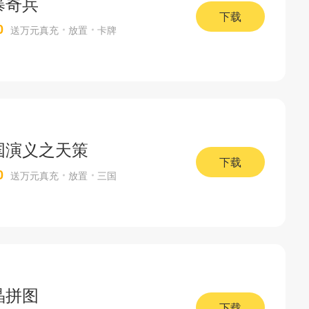
暴奇兵
下载
0
送万元真充
放置
卡牌
国演义之天策
下载
0
送万元真充
放置
三国
晶拼图
下载