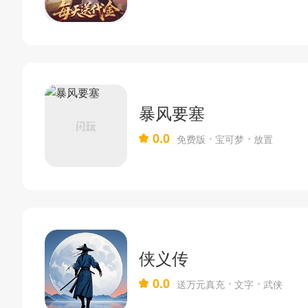
暴风要塞
0.0
免费版
宝可梦
放置
侠义传
0.0
送万元真充
文字
武侠