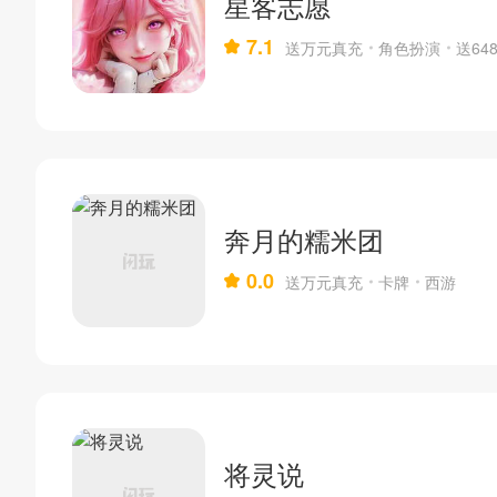
星客志愿
7.1
送万元真充
角色扮演
送64
奔月的糯米团
0.0
送万元真充
卡牌
西游
将灵说