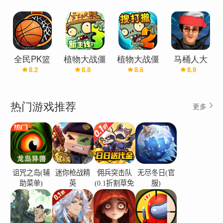
三对三热战
全民PK篮
植物大战僵
植物大战僵
马桶人大
8.2
8.8
8.6
8.9
球大作战
尸3
尸2
战:开放世
界(辅助菜
单)
热门游戏推荐
更多
诅咒之岛(辅
迷你枪战精
佣兵突击队
无尽冬日(官
助菜单)
英
(0.1折割草免
服)
费版)