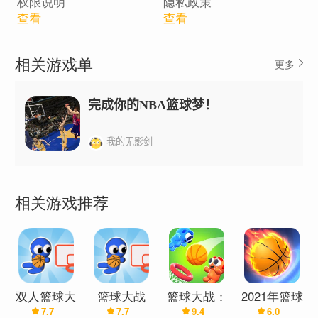
权限说明
隐私政策
查看
查看
相关游戏单
更多
完成你的NBA篮球梦！
我的无影剑
相关游戏推荐
双人篮球大
篮球大战
篮球大战：
2021年篮球
7.7
7.7
9.4
6.0
战
重力射击
大满贯！-