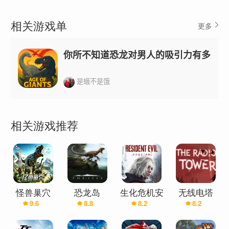
相关游戏单
更多
你所不知道恐龙对男人的吸引力有多大
是蛾不是饿
相关游戏推荐
怪兽巢穴
恐龙岛
生化危机安
无线电塔
9.6
8.8
8.2
8.2
（恐龙岛异
(Steam在线
魂曲·免号
The Radio
兽-巨兽
版)
版
Tower