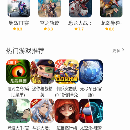
岛）
曼岛TT赛
空之轨迹
恐龙大战：
龙岛异兽·
8.3
8.3
7.7
8.6
事：边缘竞
the 1st
侏罗纪战争
泰坦之路
速2
(辅助菜单)
热门游戏推荐
更多
诅咒之岛(辅
迷你枪战精
佣兵突击队
无尽冬日(官
助菜单)
英
(0.1折割草免
服)
费版)
寻道大千(官
斗罗大陆：
超自然行动
太空杀-魂警