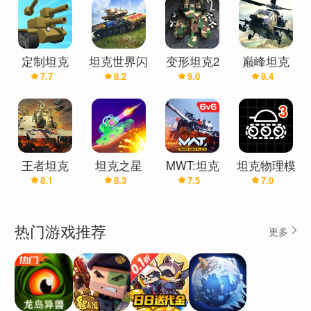
定制坦克
坦克世界闪
变形坦克2
巅峰坦克
7.7
8.2
9.0
8.4
(最新版)
击战
王者坦克
坦克之星
MWT:坦克
坦克物理模
8.1
8.3
7.5
7.0
(辅助菜单)
战争(现代
拟器3(辅助
战舰厂商新
菜单)
作)
热门游戏推荐
更多