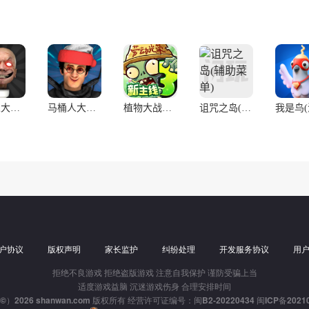
马桶人大战:开放世界万圣节版(辅助菜单)
马桶人大战:开放世界(辅助菜单)
植物大战僵尸3
诅咒之岛(辅助菜单)
户协议
版权声明
家长监护
纠纷处理
开发服务协议
用
拒绝不良游戏 拒绝盗版游戏 注意自我保护 谨防受骗上当
适度游戏益脑 沉迷游戏伤身 合理安排时间
t（©）2026 shanwan.com 版权所有 经营许可证编号：闽B2-20220434
闽ICP备20210