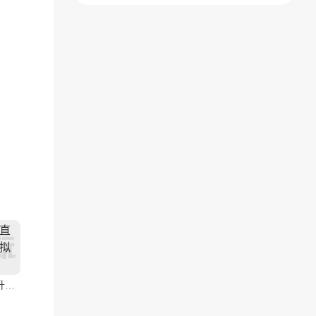
版)
菜单)
(辅助菜单)
战斗直升机模拟器