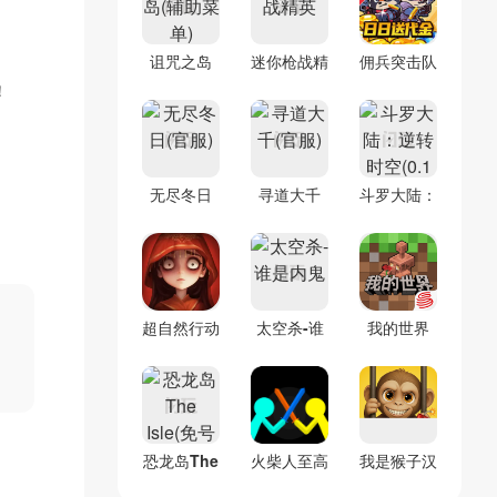
诅咒之岛
迷你枪战精
佣兵突击队
！
(辅助菜单)
英
(0.1折割草
免费版)
无尽冬日
寻道大千
斗罗大陆：
(官服)
(官服)
逆转时空
(0.1折)
超自然行动
太空杀-谁
我的世界
组
是内鬼
(官服)
恐龙岛The
火柴人至高
我是猴子汉
Isle(免号
对决(辅助
化兼容版