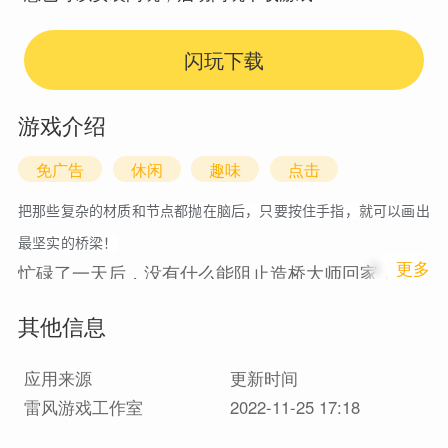
闪玩下载
游戏介绍
免广告
休闲
趣味
点击
把那些复杂的材质和节点都抛在脑后，只要按住手指，就可以画出
最坚实的桥梁！
1
更多
忙碌了一天后，没有什么能阻止造桥大师回家了！
山丘不能，悬崖不能，甚至是大炮和蹒跚的阿婆都
其他信息
必须让开！
要成为一名优秀的桥梁建造者，只需用一根手指拖
应用来源
更新时间
动即可绘制出足够稳定的桥梁，让您的汽车能够成
雷风游戏工作室
2022-11-25 17:18
功到达旗帜所在。