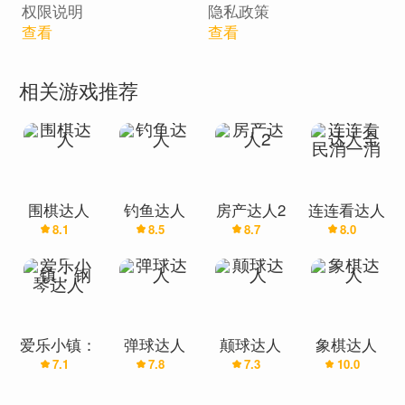
权限说明
隐私政策
查看
查看
相关游戏推荐
围棋达人
钓鱼达人
房产达人2
连连看达人
8.1
8.5
8.7
8.0
全民消一消
爱乐小镇：
弹球达人
颠球达人
象棋达人
7.1
7.8
7.3
10.0
钢琴达人