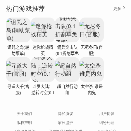
热门游戏推荐
更多
诅咒之岛(辅
迷你枪战精
佣兵突击队
无尽冬日(官
助菜单)
英
(0.1折割草免
服)
费版)
寻道大千(官
斗罗大陆：
超自然行动
太空杀-谁是
服)
逆转时空(0.1
组
内鬼
折)
关于我们
隐私协议
用户协议
版权声明
家长监护
纠纷处理