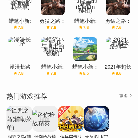
蜡笔小新:
勇猛之路：
蜡笔小新:
勇猛之路：
7.8
7.6
7.8
7.6
我与博士的
二战国际
我与博士的
二战（国际
暑假(辅助
暑假(Steam
服）
菜单)
移植)
漫漫长路
蜡笔小新:
蜡笔小新：
2021年超长
7.8
7.8
8.5
9.6
我与博士的
我与博士的
路列车
暑假(加强
暑假
版)
热门游戏推荐
更多
诅咒之岛(辅
迷你枪战精
佣兵突击队
无尽冬日(官