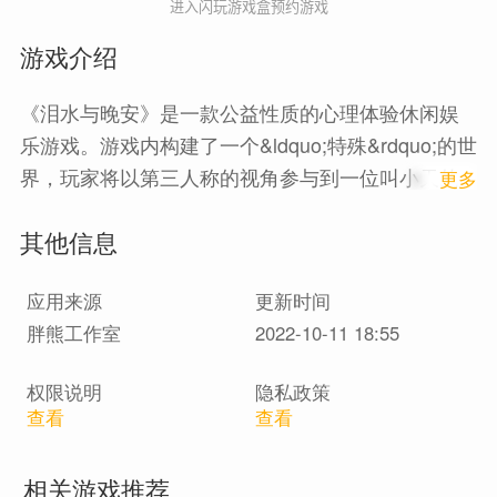
进入闪玩游戏盒预约游戏
游戏介绍
《泪水与晚安》是一款公益性质的心理体验休闲娱
乐游戏。游戏内构建了一个&ldquo;特殊&rdquo;的世
界，玩家将以第三人称的视角参与到一位叫小天的
1
更多
抑郁症患者的生活中，通过推进剧情的关卡，逐渐
其他信息
了解小天的过往，体会她的痛苦，并且帮助她摆脱
疾病的困扰，在这个过程中加深对抑郁症群体的理
应用来源
更新时间
解，了解什么样的方式才能够真正帮助他们战胜病
胖熊工作室
2022-10-11 18:55
痛，希望能让更多的人了解抑郁症，并且知道怎么
做才能真正帮助他们。
权限说明
隐私政策
查看
查看
相关游戏推荐