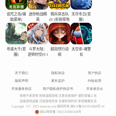
诅咒之岛(辅
迷你枪战精
佣兵突击队
无尽冬日(官
助菜单)
英
(0.1折割草免
服)
费版)
寻道大千(官
斗罗大陆：
超自然行动
太空杀-魂警
服)
逆转时空(0.1
组
长
折)
关于我们
隐私协议
用户协议
版权声明
家长监护
纠纷处理
开发服务协议
用户隐私保护协议书
开发者后台
拒绝不良游戏 拒绝盗版游戏 注意自我保护 谨防受骗上当
适度游戏益脑 沉迷游戏伤身 合理安排时间 享受健康生活
Copyright（©）2023 shanwan.com 版权所有
闽ICP备2021015668号-14
闽公网安备 35021102001438号