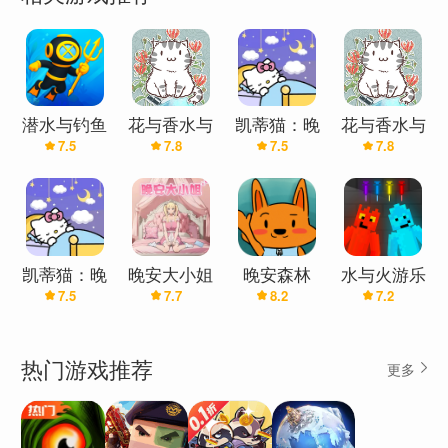
潜水与钓鱼
花与香水与
凯蒂猫：晚
花与香水与
7.5
7.8
7.5
7.8
猫
安
猫
凯蒂猫：晚
晚安大小姐
晚安森林
水与火游乐
7.5
7.7
8.2
7.2
安(最新版)
场
热门游戏推荐
更多