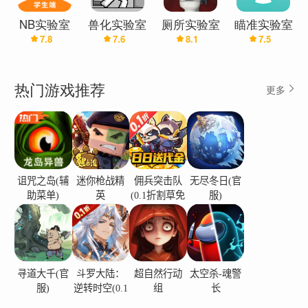
NB实验室
兽化实验室
厕所实验室
瞄准实验室
7.8
7.6
8.1
7.5
Transfur
(辅助菜单)
Chase
热门游戏推荐
更多
诅咒之岛(辅
迷你枪战精
佣兵突击队
无尽冬日(官
助菜单)
英
(0.1折割草免
服)
费版)
寻道大千(官
斗罗大陆：
超自然行动
太空杀-魂警
服)
逆转时空(0.1
组
长
折)