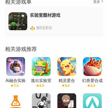
相关游戏单
更多
你在每次实验中都感到惊讶，每个结果都会给你带
来意想不到的惊喜。
实验室题材游戏
愉快的游戏体验：这个游戏不仅操作简单，而且每
次都会有新的融合动物出现，因此你永远不会无
我的无影剑
聊。
【游戏玩法】
相关游戏推荐
选择有趣的物种：无论你是马桶人、波比的游戏时
间，还是动物、水果、蔬菜，只要你好奇它们的融
合效果，就快来挑选吧！
等待 AI 高级算法的神奇表现：我们的聪明人工智能
将精确地将你的选择混合在一起，为你带来惊喜。
Ai融合实验
逃出实验室
精灵爱合
幻兽爱合成
7.3
8.0
8.0
8.3
室
成-全世代
现在让我们一起走进实验室，释放你的想象力，探
全新对战
索未知领域，创造出一个又一个令人惊叹的融合
吧！