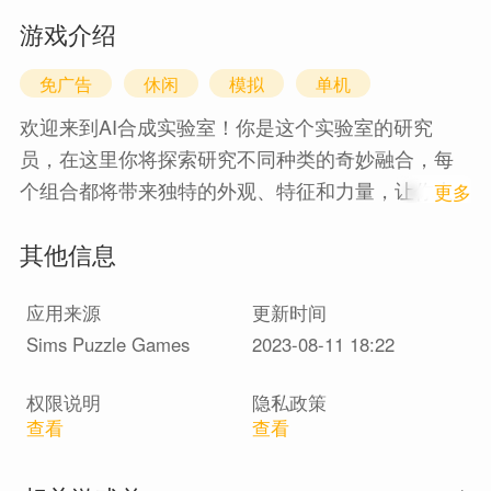
游戏介绍
免广告
休闲
模拟
单机
欢迎来到AI合成实验室！你是这个实验室的研究
员，在这里你将探索研究不同种类的奇妙融合，每
个组合都将带来独特的外观、特征和力量，让你大
1
更多
开眼界！
其他信息
【游戏特色】
大量的物种集合：马桶人、哈吉·沃吉、亲吻米西、
应用来源
更新时间
班班、皮卡丘、巨无霸乔希、熊猫、胡萝卜等。
Sims Puzzle Games
2023-08-11 18:22
独特的外观：每个合成生物都是独一无二的，就像
马桶人和波比的游戏时间的合成一样，让你不断感
权限说明
隐私政策
叹无尽的可能性。
查看
查看
令人惊叹的智能算法：你可以反复尝试不同的组
合，体验各种奇妙的融合结果。我们的高级算法让