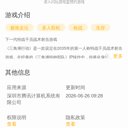
进入闪玩游戏盒预约游戏
游戏介绍
极致走位
多人联机
枪战
生存
下一代特战干员战术射击游戏
《三角洲行动》是一款设定在2035年的第一人称特战干员战术射击
1
更多
游戏。在经典的《三角洲特种部队》IP续作中，你将化身特战干
员，前往神秘的阿萨拉大陆调查哈夫克公司的非法活动。在这个充
其他信息
满危机的战场中，运用战斗道具与技能，与队友紧密协作，灵活制
定战术，挑战强大的AI，完成各种极限行动。中远距离战术战斗、
应用来源
更新时间
秘密潜入解决目标、驾驶重型载具火力输出、海量随机事件、几十
深圳市腾讯计算机系统有
2026-06-26 09:28
人的大战场对决……在这里，你将获得丰富又刺激的作战体验。
限公司
权限说明
隐私政策
查看
查看