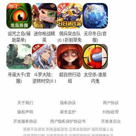
诅咒之岛(辅
迷你枪战精
佣兵突击队
无尽冬日(官
助菜单)
英
(0.1折割草免
服)
费版)
寻道大千(官
斗罗大陆：
超自然行动
太空杀-谁是
服)
逆转时空(0.1
组
内鬼
折)
关于我们
隐私协议
用户协议
版权声明
家长监护
纠纷处理
开发服务协议
用户隐私保护协议书
开发者后台
拒绝不良游戏 拒绝盗版游戏 注意自我保护 谨防受骗上当
适度游戏益脑 沉迷游戏伤身 合理安排时间 享受健康生活