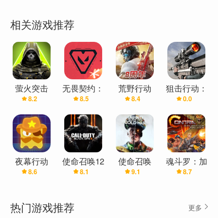
相关游戏推荐
萤火突击
无畏契约：
荒野行动
狙击行动：
8.2
8.5
8.4
0.0
源能行动
代号猎鹰
夜幕行动
使命召唤12
使命召唤
魂斗罗：加
8.6
8.1
9.1
8.7
黑色行动3
17：黑色行
鲁加行动
动冷战
热门游戏推荐
更多