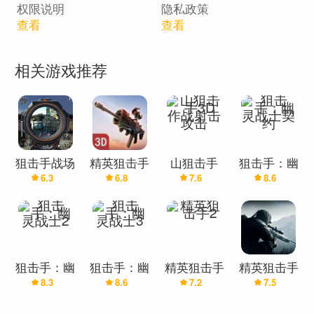
权限说明
隐私政策
查看
查看
在这款激烈的 3D 狙击手游戏中掌握狙击艺术
相关游戏推荐
在这款精英狙击手战争游戏中，成为看不见、闻所
未闻的狙击手幽灵。占领敌人的军事基地，并保护
自己的军事基地。使用你的 3D 狙击步枪击败敌人并
拯救无辜的人。潜入犯罪分子的守卫基地并消灭目
标。有时，你的目标不仅仅是敌方士兵，还有红色
狙击手战场
精英狙击手
山狙击手
狙击手：幽
突出显示的直升机、车辆或油罐车。
6.3
6.8
7.6
8.6
3D-精英
战争
3D作战射
灵战士契约
FPS狙击手
击攻击
小游戏
作为第一人称射击游戏，使用 3D 狙击刺客步枪先发
制人。当你升级为神枪手时，你将面对棘手的目
标，必须在他们射击你之前消灭它们。
狙击手：幽
狙击手：幽
精英狙击手
精英狙击手
8.3
8.6
7.2
7.5
灵战士2
灵战士3
2
精英狙击手是免费的射击游戏之一，提供具有挑战