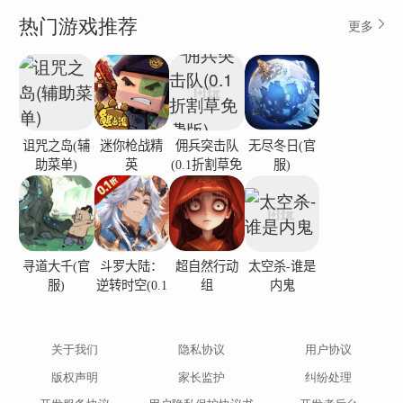
性的关卡，以提高您的狙击手射击能力。征服敌人
热门游戏推荐
更多
的领地，成为传奇的精英狙击手，称霸战场。
狙击手射击 - 玩法：
瞄准并射击：滑动以瞄准你的狙击步枪。点击屏幕
进行射击。精度是关键！
诅咒之岛(辅
迷你枪战精
佣兵突击队
无尽冬日(官
潜行模式：潜行通过敌方领地。通过计时移动和有
助菜单)
英
(0.1折割草免
服)
费版)
效使用掩体来避免被发现。
升级武器：赚取奖励以解锁更好的步枪、瞄准镜和
消音器。自定义您的装备！
完成任务：执行激动人心的任务——从屋顶暗杀到
寻道大千(官
斗罗大陆：
超自然行动
太空杀-谁是
服)
逆转时空(0.1
组
内鬼
丛林伏击。
折)
特点：
关于我们
隐私协议
用户协议
从令人难以置信的距离执行杀戮，完美狙击。
版权声明
家长监护
纠纷处理
惊心动魄的狙击手隐形射击任务。