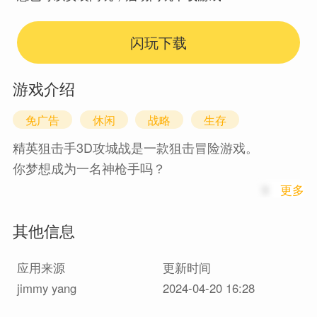
闪玩下载
游戏介绍
免广告
休闲
战略
生存
精英狙击手3D攻城战是一款狙击冒险游戏。
你梦想成为一名神枪手吗？
1
更多
欢迎来到我们的精英狙击手战争游戏，潜入令人兴
其他信息
奋的隐形狙击任务世界。这是一款好玩又容易上手
的狙击手射击游戏，具有令人惊叹的图形和各种 3D
应用来源
更新时间
狙击刺客枪。您会发现自己置身于史诗般的战争游
jimmy yang
2024-04-20 16:28
戏中，在武装士兵和狙击手面前，在这款枪支射击
游戏中进行警察调查。