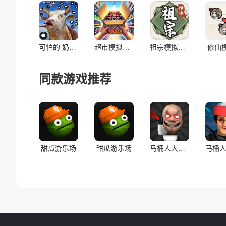
可怕的 奶牛 模拟器 横冲直撞
超市模拟器汉化版(辅助菜单)
祖宗模拟器：传承
修仙
同款游戏推荐
甜瓜游乐场
甜瓜游乐场
马桶人大战:开放世界万圣节版(辅助菜单)