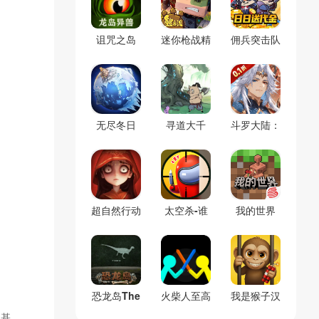
诅咒之岛
迷你枪战精
佣兵突击队
(辅助菜单)
英
(0.1折割草
免费版)
无尽冬日
寻道大千
斗罗大陆：
(官服)
(官服)
逆转时空
(0.1折)
超自然行动
太空杀-谁
我的世界
组
是内鬼
(官服)
恐龙岛The
火柴人至高
我是猴子汉
Isle(免号
对决(辅助
化兼容版
奶基