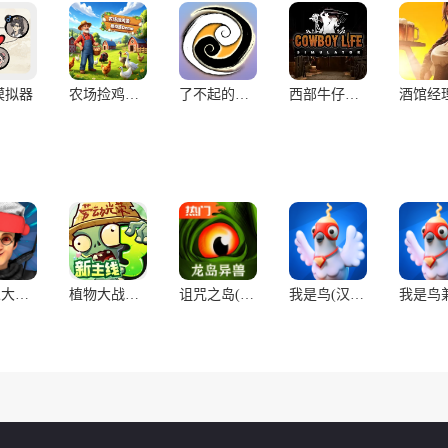
模拟器
农场捡鸡蛋模拟器Demo
了不起的修仙模拟器
西部牛仔生活模拟器
马桶人大战:开放世界(辅助菜单)
植物大战僵尸3
诅咒之岛(辅助菜单)
我是鸟(汉化兼容版)