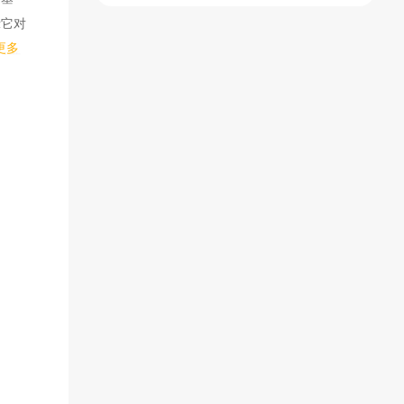
示它对
版)
菜单)
(辅助菜单)
更多
料虚