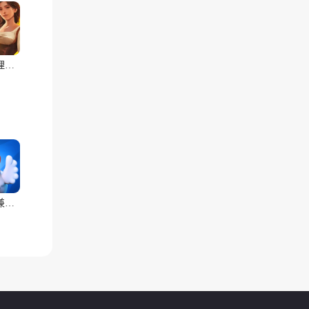
酒馆经理模拟器
我是鸟兼容版(辅助菜单)