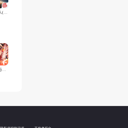
于深
星际猎人(官服)
底特
本，完
地下城与勇士：起源
社恐
核心奖