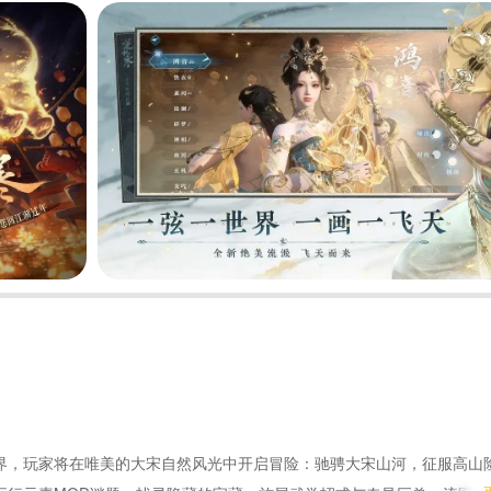
界，玩家将在唯美的大宋自然风光中开启冒险：驰骋大宋山河，征服高山