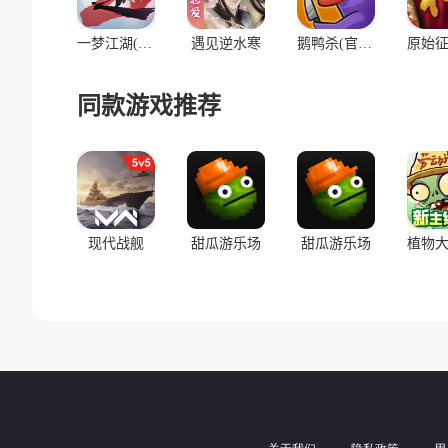
智能AI NPC，将为玩家带来耳目一新的游戏体验，NPC真
度学习不断给予玩家真实的智能反馈。利用AI技术为游戏世
一梦江湖(官服)
遇见逆水寒
鹅鸭杀(官服)
【海纳百川的乐趣融合，丰满扎实的单机RPG体验】
同款游戏推荐
除了充满乐趣与惊喜的冒险与探索，以及层次丰满的对战竞
律变人式的蝴蝶效应，拳皇式的横板格斗；游戏内容量大管饱
全可以当做单机开放世界RPG游玩。
【社恐福音，休闲为王】
现代战舰
甜瓜游乐场
甜瓜游乐场
破除了传统网络游戏“强制玩家社交”的怪圈，基于AI技术打造
宝宝的网络游戏。
逆水寒手游强调求同存异的游戏乐趣，重视休闲玩家生活玩家
励。种田钓鱼、下棋观光、游历考古，这些传统角色扮演游戏
6月28日，逆水寒手游正式开启2.0新赛年，期待继续和万
所有江湖偶遇，都是宿命相逢。