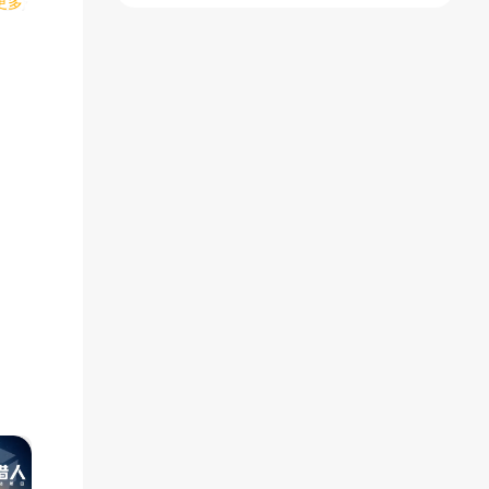
更多
寇野
版)
菜单)
(辅助菜单)
过近
路；
输
！高