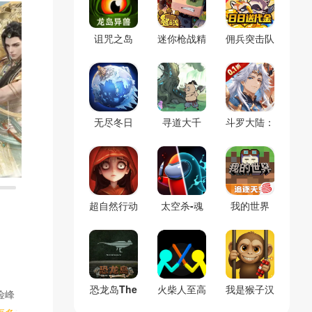
诅咒之岛
迷你枪战精
佣兵突击队
(辅助菜单)
英
(0.1折割草
免费版)
无尽冬日
寻道大千
斗罗大陆：
(官服)
(官服)
逆转时空
(0.1折)
超自然行动
太空杀-魂
我的世界
组
警长
(官服)
恐龙岛The
火柴人至高
我是猴子汉
险峰
Isle(免号
对决(辅助
化兼容版