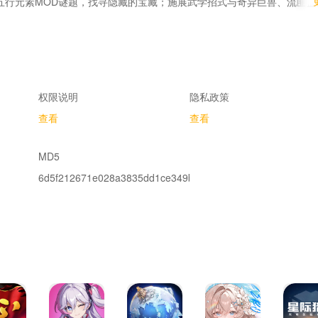
五行元素MOD谜题，找寻隐藏的宝藏；施展武学招式与奇异巨兽、流匪盗
1
细腻的烟火气息中体验百味人生：起舞吟唱、拉弓射虎、拍案惊堂...通
活，甚至因此在江湖中声名大噪。
权限说明
隐私政策
查看
查看
MD5
式闯荡江湖，收益都能拿满；删除日常周常一条龙，破除MMO所有陈旧套
6d5f212671e028a3835dd1ce349b3b48
还神功神兵于江湖；
磨练之中领悟怪招，恰逢奇遇又习绝技！坦克也能学治疗，奶妈也可爆发
派”对玩家的束缚，把定义自己的权力还给了玩家。
深度融合，玩家可与NPC无限交流，甚至插手NPC私生活，改变江湖走向