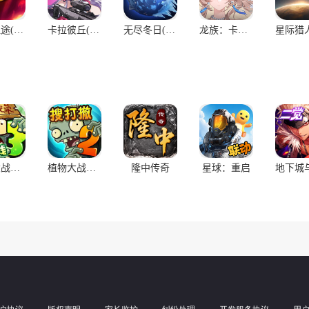
正实现了“有血有肉有思想”，NPC会记得玩家对他说过的话做过的事，并基
界营造出了鲜活的江湖真实感和无限可能。
原始征途(官服)
卡拉彼丘(官服)
无尽冬日(官服)
龙族：卡塞尔之门(官服)
技体系之外，逆水寒手游还融入天量经典游戏模式：逆转裁判式的断案，
、奇趣精妙，并且不逼迫社交，单人体验时长超100小时，支持单人打
植物大战僵尸3
植物大战僵尸2
隆中传奇
星球：重启
“NPC亲友团”，为社恐玩家实现了“单人可打团本”机制，堪称更适合中国
的游戏体验，各类休闲向的“轻玩法”极其丰富，而且可以同样收获游戏
中“不务正业”的玩法，在逆水寒中可一样可以融入主流。
千玩家在会呼吸的江湖中遇见，一起携手，让MMO再次伟大。