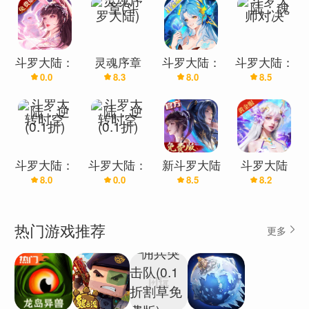
【游戏特色】
1、真 斗罗大世界
真自由，全新大世界！从农耕繁荣的圣魂村、冰雪
斗罗大陆：
灵魂序章
斗罗大陆：
斗罗大陆：
0.0
8.3
8.0
8.5
武魂觉醒(5
(斗罗大陆)
武魂觉醒
魂师对决
不化的冰封森林、魂兽密布的星斗大森林，再到巨
折)
(打宝爆金
浪翻涌的海神岛，你可与地图互动，自由探索大世
版)
界，无论是寻觅散落在大陆的珍宝、深入洞穴猎杀
魂兽还是直上武魂殿挑战一众魂师，斗罗世界任你
行！
斗罗大陆：
斗罗大陆：
新斗罗大陆
斗罗大陆
2、真 战斗即时化
8.0
0.0
8.5
8.2
逆转时空
逆转时空
(3.5折免费
(3.5折)
(0.1折)
(0.1折)
版)
真能打，实时战斗！深度还原斗罗原著战斗体验，
操作自定义，无锁定战斗，闪避浮空灵活释放魂
热门游戏推荐
更多
技，高精度特效和打击感的双重加持，让你沉浸式
感受燃爽动作体验，丝滑连招，魂兽魂师对决靠双
手轻松拿下！
3、真 多武魂切换