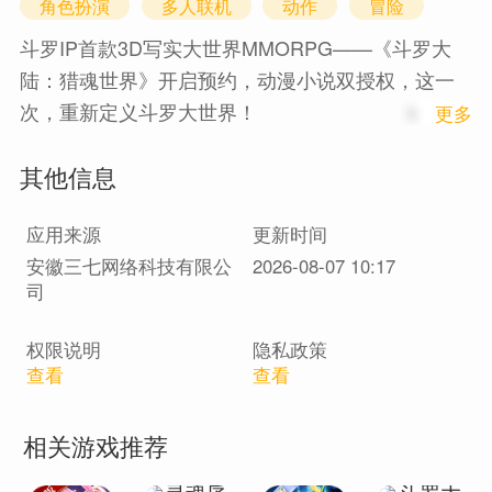
角色扮演
多人联机
动作
冒险
斗罗IP首款3D写实大世界MMORPG——《斗罗大
陆：猎魂世界》开启预约，动漫小说双授权，这一
次，重新定义斗罗大世界！
1
更多
其他信息
这是一款真正意义上的斗罗MMO，我们期望以游戏
构筑新一代人关于斗罗大陆的全新记忆，这个词将
应用来源
更新时间
不再只存在于纸间和屏幕，而是象征着更广阔的探
安徽三七网络科技有限公
2026-08-07 10:17
索、更自由的心境、更值得铭记的情怀，能以“我”的
司
形式开启一份全新的冒险。在这里，每一处幽静的
森林与湖泊，每一种奇异的魂兽与武魂，那些你熟
权限说明
隐私政策
记于心的史莱克七怪、武魂殿长老，都将带着他们
查看
查看
的故事走向你，最重要的是，你的名字也存在于这
片大陆里。希望这款耗时三年打造的游戏，能为你
相关游戏推荐
呈现一个更燃更真实的斗罗大陆。