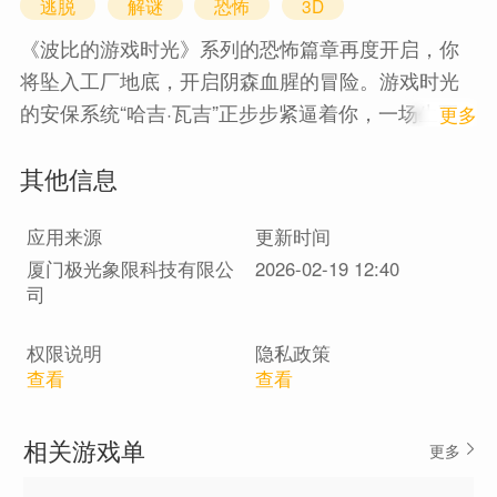
逃脱
解谜
恐怖
3D
《波比的游戏时光》系列的恐怖篇章再度开启，你
将坠入工厂地底，开启阴森血腥的冒险。游戏时光
的安保系统“哈吉·瓦吉”正步步紧逼着你，一场生死
1
更多
追逐就此展开。
其他信息
你失去了仅有的盟友，当踏入那片属于他的深渊领
地时，求生之路愈发险阻。
应用来源
更新时间
地下深处阴影丛生，低语萦绕，统治这里的幕后黑
厦门极光象限科技有限公
2026-02-19 12:40
手正拨弄着手上的丝线，企图把你变成这片舞台上
司
最无助的木偶。你能否挣脱掌控，彻底终结这场噩
梦？每一步前行都伴随着血腥的真相，而你的意
权限说明
隐私政策
志，将是唯一的生机。
查看
查看
相关游戏单
更多