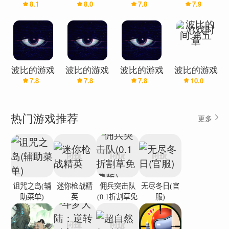
8.1
8.0
7.8
7.9
时间第五章
时间第五章
时间第五章
时间第五章
(辅助菜单)
(同人移植)
同人版(辅
(辅助菜单)
助菜单)
波比的游戏
波比的游戏
波比的游戏
波比的游戏
7.8
7.8
7.8
10.0
时间第五章
时间第五章
时间第五章
时间:第五
同人版
章
热门游戏推荐
更多
诅咒之岛(辅
迷你枪战精
佣兵突击队
无尽冬日(官
助菜单)
英
(0.1折割草免
服)
费版)