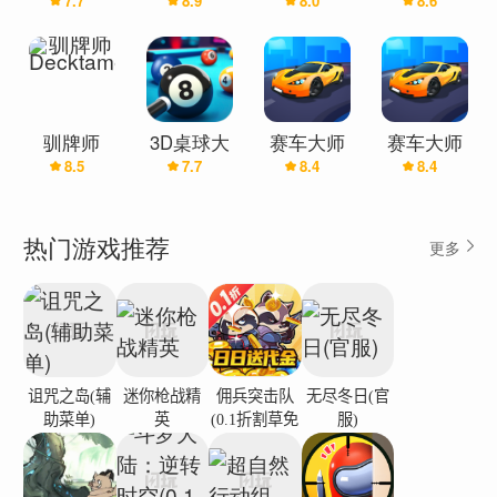
7.7
8.9
8.0
8.6
3D：整理
3D:三重大
师
好货
师
驯牌师
3D桌球大
赛车大师
赛车大师
8.5
7.7
8.4
8.4
Decktamer
师
3D(最新版)
3D
热门游戏推荐
更多
诅咒之岛(辅
迷你枪战精
佣兵突击队
无尽冬日(官
助菜单)
英
(0.1折割草免
服)
费版)