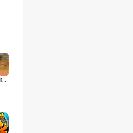
愤怒的邻居(汉化版)