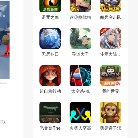
诅咒之岛
迷你枪战精
佣兵突击队
(辅助菜单)
英
(0.1折割草
免费版)
无尽冬日
寻道大千
斗罗大陆：
(官服)
(官服)
逆转时空
(0.1折)
超自然行动
太空杀-魂
我的世界
组
警长
(官服)
军联
恐龙岛The
火柴人至高
我是猴子汉
Isle(免号
对决(辅助
化兼容版