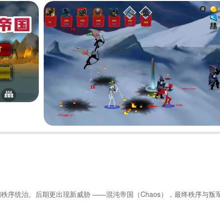
推翻秩序统治。后期更出现新威胁 ——混沌帝国（Chaos），最终秩序与叛