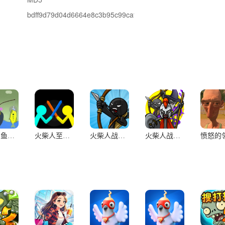
bdff9d79d04d6664e8c3b95c99caf7dd
小猫钓鱼汉化版(辅助菜单)
火柴人至高对决(辅助菜单)
火柴人战争遗产(辅助菜单)
火柴人战争遗产3(辅助菜单)