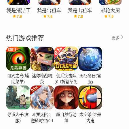
圾。
物理自由：拿起、扔、砸碎并与所有物品互动。
我是清洁工
我是出租车
我是出租车
邮轮大厨
混乱武器库：掌握重力枪和火焰喷射器等各种奇葩
7.8
7.8
7.8
7.5
汉化版(辅
司机（汉化
司机
(飞机大厨
助菜单)
兼容版）
厂商新作)
武器。
NPC互动：戏弄客人、躲避保安、毁掉所有人的夜
热门游戏推荐
更多
晚。
小游戏：休息一下，玩玩飞镖、台球、保龄球等
等。
诅咒之岛(辅
迷你枪战精
佣兵突击队
无尽冬日(官
助菜单)
英
(0.1折割草免
服)
费版)
寻道大千(官
斗罗大陆：
超自然行动
太空杀-谁是
服)
逆转时空(0.1
组
内鬼
折)