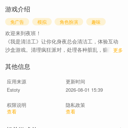
游戏介绍
免广告
模拟
角色扮演
趣味
欢迎来到夜班！
《我是清洁工》让你化身夜总会清洁工，体验互动
沙盒游戏。清理疯狂派对，处理各种脏乱，赚取现
1
更多
金。趁老板不注意，使用“非常规”工具，把夜总会变
其他信息
成你的游乐场！
应用来源
更新时间
扮演清洁工，从全新视角体验夜生活。擦洗地板，
Estoty
2026-08-01 15:39
刮掉口香糖，清理垃圾，修复VIP客人的“灾难”和堵
塞的马桶。
权限说明
隐私政策
查看
查看
工具与混乱装备：精通拖把、刮刀和各种化学清洁
剂。厌倦了清洁？解锁火焰喷射器、重力枪、冰冻