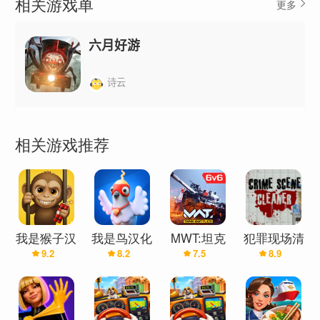
相关游戏单
更多
枪和双节棍等秘密道具，让派对天翻地覆！
六月好游
掌控夜总会：跳到DJ台后面，玩台球和飞镖，或者
在VIP休息室里挥霍现金。
诗云
战斗或逃跑：使用你的抓钩抢夺食物，或者与烦人
的顾客进行基于物理的搏斗。小心你的恶作剧，否
相关游戏推荐
则保安会追捕你！
互动沙盒：操控一切。扔食物、抛饮料、用拖把打
客人、偷饮料，或者把他们冻住，然后欣赏接下来
的滑稽场面。
我是猴子汉
我是鸟汉化
MWT:坦克
犯罪现场清
9.2
8.2
7.5
8.9
化兼容版
兼容版(辅
战争(现代
洁工
(辅助菜单)
助菜单)
战舰厂商新
主要特色：
作)
深度清洁：清除口香糖、修理管道、清理成堆的垃