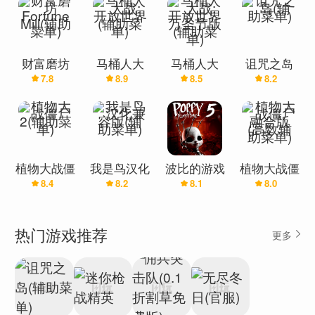
财富磨坊
马桶人大
马桶人大
诅咒之岛
7.8
8.9
8.5
8.2
Fortune
战:开放世
战:开放世
(辅助菜单)
Mill(辅助菜
界(辅助菜
界万圣节版
单)
单)
(辅助菜单)
植物大战僵
我是鸟汉化
波比的游戏
植物大战僵
8.4
8.2
8.1
8.0
尸2(辅助菜
兼容版(辅
时间第五章
尸融合版
单)
助菜单)
(辅助菜单)
(高数辅助
菜单)
热门游戏推荐
更多