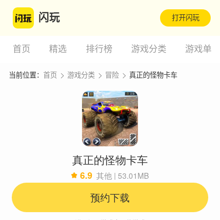
闪玩
打开闪玩
首页
精选
排行榜
游戏分类
游戏单
当前位置：
首页
游戏分类
冒险
真正的怪物卡车
真正的怪物卡车
6.9
其他 | 53.01MB
预约下载