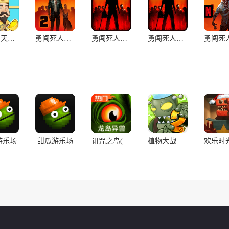
成语闯天下(测试版)
勇闯死人谷2（辅助菜单）
勇闯死人谷(辅助菜单)
勇闯死人谷(最新版)
游乐场
甜瓜游乐场
诅咒之岛(辅助菜单)
植物大战僵尸2(辅助菜单)