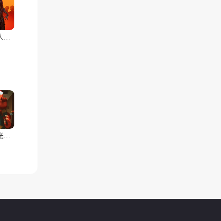
勇闯死人谷2：全速前进
欢乐时光计划(多人联机)