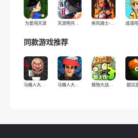
为爱闯天涯
天涯明月刀·世界
疾风骑士-勇闯无限深渊
同款游戏推荐
马桶人大战:开放世界万圣节版(辅助菜单)
马桶人大战:开放世界(辅助菜单)
植物大战僵尸3
甜瓜