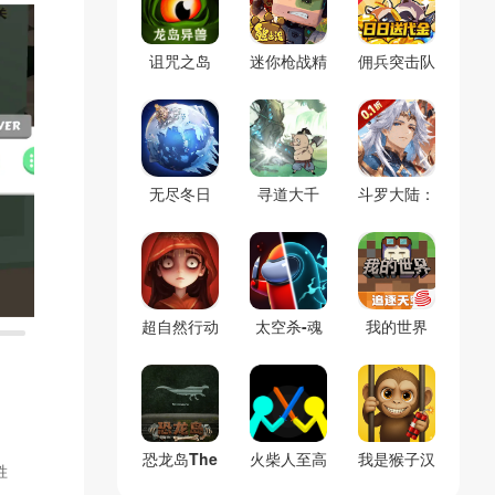
诅咒之岛
迷你枪战精
佣兵突击队
(辅助菜单)
英
(0.1折割草
免费版)
无尽冬日
寻道大千
斗罗大陆：
(官服)
(官服)
逆转时空
(0.1折)
超自然行动
太空杀-魂
我的世界
组
警长
(官服)
恐龙岛The
火柴人至高
我是猴子汉
胜
Isle(免号
对决(辅助
化兼容版