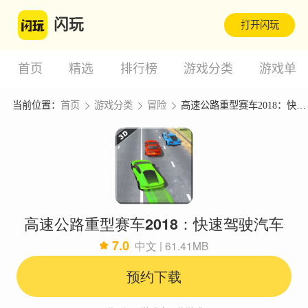
闪玩
打开闪玩
首页
精选
排行榜
游戏分类
游戏单
当前位置：
首页
游戏分类
冒险
高速公路重型赛车2018：快速驾驶汽车
高速公路重型赛车2018：快速驾驶汽车
7.0
中文 | 61.41MB
预约下载