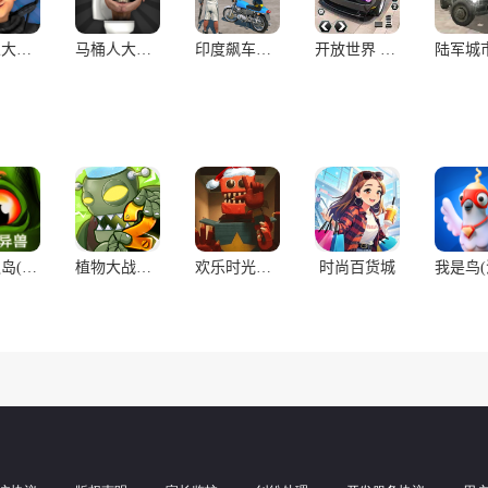
马桶人大战:开放世界(辅助菜单)
马桶人大战:开放世界万圣节版(辅助菜单)
印度飙车驾驶3D开放世界
开放世界 车 赛车 : 在城市汽车驾驶游戏中实现您的目标
诅咒之岛(辅助菜单)
植物大战僵尸2(辅助菜单)
欢乐时光计划(多人联机)
时尚百货城