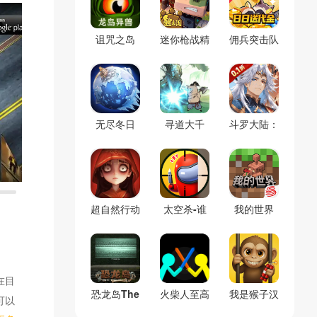
诅咒之岛
迷你枪战精
佣兵突击队
(辅助菜单)
英
(0.1折割草
免费版)
无尽冬日
寻道大千
斗罗大陆：
(官服)
(官服)
逆转时空
(0.1折)
超自然行动
太空杀-谁
我的世界
组
是内鬼
(官服)
在目
恐龙岛The
火柴人至高
我是猴子汉
可以
Isle(免号
对决(辅助
化兼容版