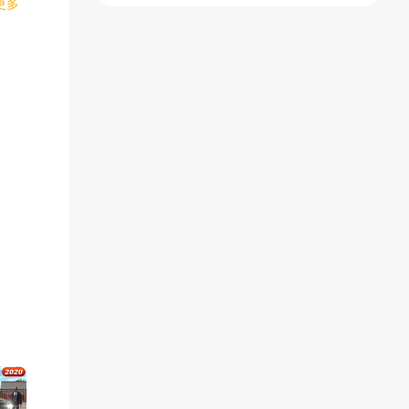
更多
辆。
版)
菜单)
(辅助菜单)
引擎*
卡，
免费