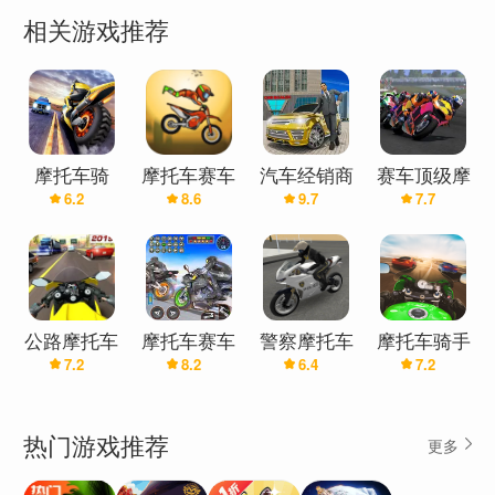
相关游戏推荐
摩托车骑
摩托车赛车
汽车经销商
赛车顶级摩
6.2
8.6
9.7
7.7
手-极限竞
手
工作游戏
托车骑手挑
技赛车
汽车游戏
战3D
二手车经销
商工作模拟
器 摩托车
公路摩托车
摩托车赛车
警察摩托车
摩托车骑手
7.2
8.2
6.4
7.2
手2
手游戏
公路骑手
热门游戏推荐
更多