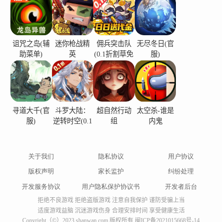
诅咒之岛(辅
迷你枪战精
佣兵突击队
无尽冬日(官
助菜单)
英
(0.1折割草免
服)
费版)
寻道大千(官
斗罗大陆：
超自然行动
太空杀-谁是
服)
逆转时空(0.1
组
内鬼
折)
关于我们
隐私协议
用户协议
版权声明
家长监护
纠纷处理
开发服务协议
用户隐私保护协议书
开发者后台
拒绝不良游戏 拒绝盗版游戏 注意自我保护 谨防受骗上当
适度游戏益脑 沉迷游戏伤身 合理安排时间 享受健康生活
Copyright（©）2023 shanwan.com 版权所有
闽ICP备2021015668号-14