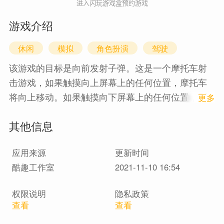
进入闪玩游戏盒预约游戏
游戏介绍
休闲
模拟
角色扮演
驾驶
该游戏的目标是向前发射子弹。这是一个摩托车射
击游戏，如果触摸向上屏幕上的任何位置，摩托车
将向上移动。如果触摸向下屏幕上的任何位置，则
1
更多
摩托车将向下移动。将会出现。您不得与坦克和圆
其他信息
锯相撞。自动发射子弹。如果子弹与坦克相撞，得
分将会上升。将您的得分与全球排行榜中的其他得
应用来源
更新时间
分进行比较
酷趣工作室
2021-11-10 16:54
权限说明
隐私政策
查看
查看