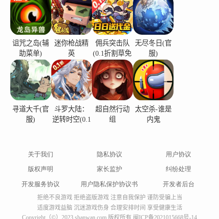
诅咒之岛(辅
迷你枪战精
佣兵突击队
无尽冬日(官
助菜单)
英
(0.1折割草免
服)
费版)
寻道大千(官
斗罗大陆：
超自然行动
太空杀-谁是
服)
逆转时空(0.1
组
内鬼
折)
关于我们
隐私协议
用户协议
版权声明
家长监护
纠纷处理
开发服务协议
用户隐私保护协议书
开发者后台
拒绝不良游戏 拒绝盗版游戏 注意自我保护 谨防受骗上当
适度游戏益脑 沉迷游戏伤身 合理安排时间 享受健康生活
Copyright（©）2023 shanwan.com 版权所有
闽ICP备2021015668号-14