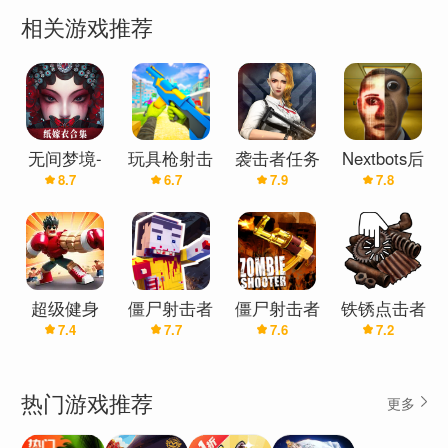
相关游戏推荐
无间梦境-
玩具枪射击
袭击者任务
Nextbots后
8.7
6.7
7.9
7.8
纸嫁衣全系
者小队
国际服
室追击者
列
超级健身
僵尸射击者
僵尸射击者
铁锈点击者
7.4
7.7
7.6
7.2
房：点击者
英雄
热门游戏推荐
更多