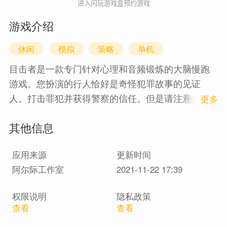
进入闪玩游戏盒预约游戏
游戏介绍
休闲
模拟
策略
单机
目击者是一款专门针对心理和音频锻炼的大脑慢跑
游戏。您扮演的行人恰好是奇怪犯罪故事的见证
人。打击罪犯并获得警察的信任。但是请注意，唯
1
更多
一的证据可能就是您的记忆！您需要专注，敏锐的
其他信息
感知力和逻辑思维方式。解决案件，您将获得有趣
而有用的事实以及犯罪秘密语言的称号
应用来源
更新时间
阿尔际工作室
2021-11-22 17:39
权限说明
隐私政策
查看
查看