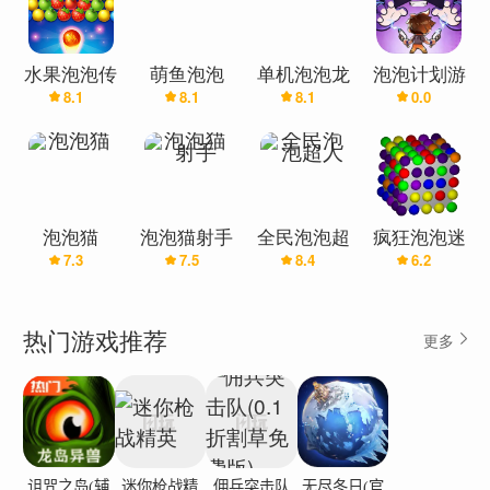
水果泡泡传
萌鱼泡泡
单机泡泡龙
泡泡计划游
8.1
8.1
8.1
0.0
奇
戏软件
泡泡猫
泡泡猫射手
全民泡泡超
疯狂泡泡迷
7.3
7.5
8.4
6.2
人
热门游戏推荐
更多
诅咒之岛(辅
迷你枪战精
佣兵突击队
无尽冬日(官