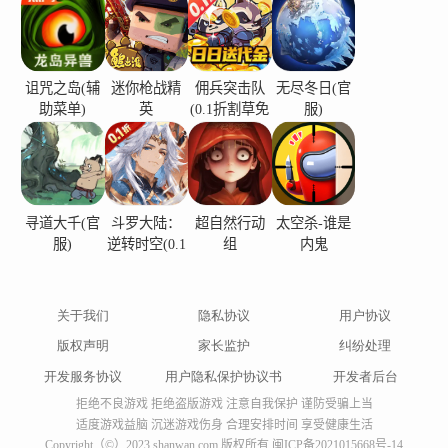
诅咒之岛(辅
迷你枪战精
佣兵突击队
无尽冬日(官
助菜单)
英
(0.1折割草免
服)
费版)
寻道大千(官
斗罗大陆：
超自然行动
太空杀-谁是
服)
逆转时空(0.1
组
内鬼
折)
关于我们
隐私协议
用户协议
版权声明
家长监护
纠纷处理
开发服务协议
用户隐私保护协议书
开发者后台
拒绝不良游戏 拒绝盗版游戏 注意自我保护 谨防受骗上当
适度游戏益脑 沉迷游戏伤身 合理安排时间 享受健康生活
Copyright（©）2023 shanwan.com 版权所有
闽ICP备2021015668号-14