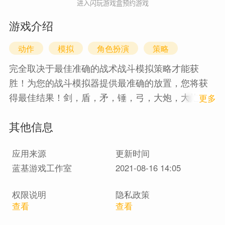
进入闪玩游戏盒预约游戏
游戏介绍
动作
模拟
角色扮演
策略
完全取决于最佳准确的战术战斗模拟策略才能获
胜！为您的战斗模拟器提供最准确的放置，您将获
得最佳结果！剑，盾，矛，锤，弓，大炮，大炮，
1
更多
枪支和完全准确的更多模拟器的战斗员正在等待战
其他信息
斗的选择！不要等待，立即尝试！欢迎来到完全准
确的游戏并准备战斗模拟器完全与准确的关卡，自
应用来源
更新时间
定义和实时模拟器对战！这场史诗般的精准军队战
蓝基游戏工作室
2021-08-16 14:05
斗的主要目标是如何生存敌人是装满了精确武器模
拟器的凶猛敌人。战术战斗模拟，选择您的部队并
权限说明
隐私政策
将其明智地放置在战场上进行战斗。陆军战略布
查看
查看
局。观看战斗模拟进行中。史诗般的近战战斗模拟