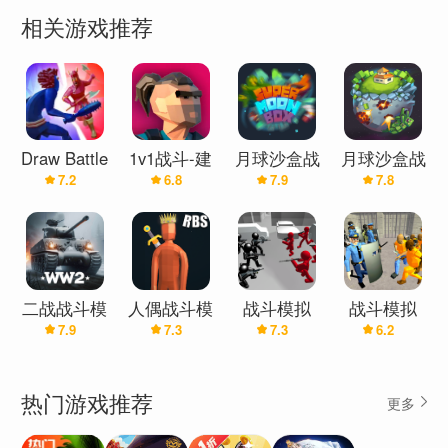
使用每个战斗模拟器级别中提供的完全准确的金币
相关游戏推荐
来选择您的部队并将其准确放置在地图上。
Draw Battle
1v1战斗-建
月球沙盒战
月球沙盒战
7.2
6.8
7.9
7.8
Simulator(绘
立战斗模拟
斗模拟器
斗模拟器
制战斗模拟
器
(辅助菜单)
2(辅助菜
器：军团)
单)
二战战斗模
人偶战斗模
战斗模拟
战斗模拟
7.9
7.3
7.3
6.2
拟器(辅助
拟器
器：火柴人
器：监狱和
菜单)
警察
热门游戏推荐
更多