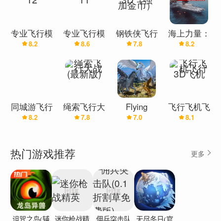
专业飞行模
专业飞行模
钢铁侠飞行
海上力量：
8.2
8.6
7.8
8.2
拟12
拟11
3D（强加
导弹时代
金币）
同城游飞行
绳索飞行大
Flying
飞行飞机飞
8.2
7.8
7.0
8.1
棋
战(最新版)
Unicorn
行3D飞机
Horse
Family
热门游戏推荐
更多
Jungle
Survival(飞
行独角兽)
诅咒之岛(辅
迷你枪战精
佣兵突击队
无尽冬日(官