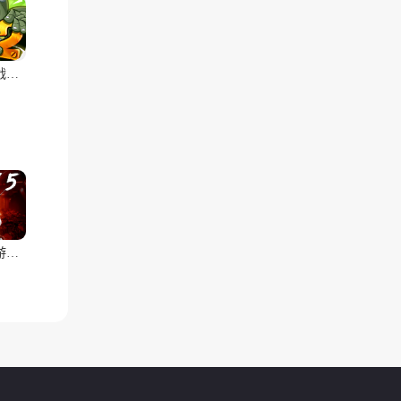
植物大战僵尸2(辅助菜单)
波比的游戏时间第五章(辅助菜单)