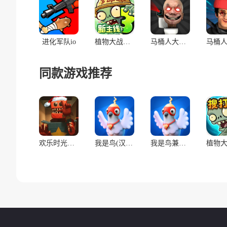
进化军队io
植物大战僵尸3
马桶人大战:开放世界万圣节版(辅助菜单)
同款游戏推荐
欢乐时光计划(多人联机)
我是鸟(汉化兼容版)
我是鸟兼容版(辅助菜单)