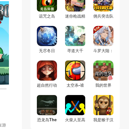
诅咒之岛
迷你枪战精
佣兵突击队
(辅助菜单)
英
(0.1折割草
免费版)
无尽冬日
寻道大千
斗罗大陆：
(官服)
(官服)
逆转时空
(0.1折)
超自然行动
太空杀-谁
我的世界
组
是内鬼
(官服)
恐龙岛The
火柴人至高
我是猴子汉
在游
Isle(免号
对决(辅助
化兼容版