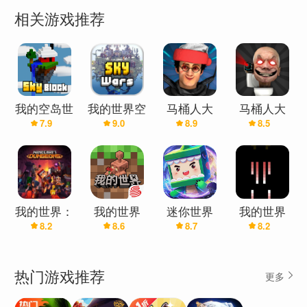
相关游戏推荐
我的空岛世
我的世界空
马桶人大
马桶人大
7.9
9.0
8.9
8.5
界
岛战争
战:开放世
战:开放世
界(辅助菜
界万圣节版
单)
(辅助菜单)
我的世界：
我的世界
迷你世界
我的世界
8.2
8.6
8.7
8.2
地下城(虚
(官服)
(雾中人3)
空回响
DLC)
热门游戏推荐
更多