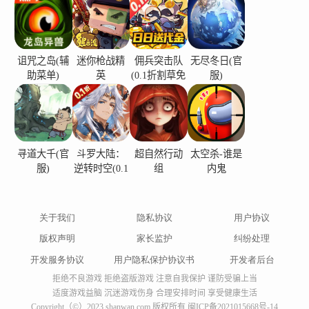
诅咒之岛(辅
迷你枪战精
佣兵突击队
无尽冬日(官
助菜单)
英
(0.1折割草免
服)
费版)
寻道大千(官
斗罗大陆：
超自然行动
太空杀-谁是
服)
逆转时空(0.1
组
内鬼
折)
关于我们
隐私协议
用户协议
版权声明
家长监护
纠纷处理
开发服务协议
用户隐私保护协议书
开发者后台
拒绝不良游戏 拒绝盗版游戏 注意自我保护 谨防受骗上当
适度游戏益脑 沉迷游戏伤身 合理安排时间 享受健康生活
Copyright（©）2023 shanwan.com 版权所有
闽ICP备2021015668号-14