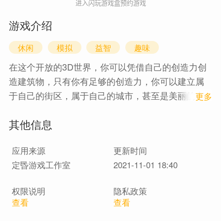
进入闪玩游戏盒预约游戏
游戏介绍
休闲
模拟
益智
趣味
在这个开放的3D世界，你可以凭借自己的创造力创
造建筑物，只有你有足够的创造力，你可以建立属
于自己的街区，属于自己的城市，甚至是美丽的空
1
更多
中花园，你也可以和你的朋友一同完成这项伟大的
其他信息
工程，一起共享这份快乐。快来体验吧。
应用来源
更新时间
定昬游戏工作室
2021-11-01 18:40
权限说明
隐私政策
查看
查看