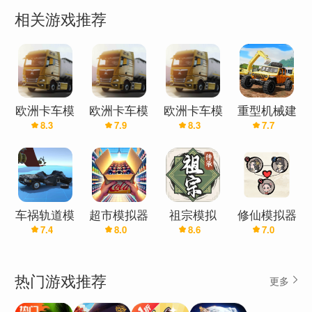
件。只需进入虚拟建筑游戏火车停车场，并通过铁
相关游戏推荐
路建筑施工展示您的重型建筑建筑和手工构想。作
为著名的城市房屋建筑商，真实的建筑商或火车建
筑商，您将获得免费的建筑和重型建筑模拟以使用
以下方法创建新的铁路轨道重型机械世界建设者起
重机模拟。在实际道路上驾驶建筑卡车，火车起重
欧洲卡车模
欧洲卡车模
欧洲卡车模
重型机械建
机和挖掘机起重机放置泥土，石头和火车轨道，以
8.3
7.9
8.3
7.7
拟器3(辅助
拟器3魔改
拟器3(内置
设(重型机
证明自己是铁路建筑工地游戏中重型机械的真正驾
菜单)
版(加强版)
模组)
械与建筑卡
车模拟器)
驶员。通过驾驶专用火车站建设用虚拟建筑车辆作
为房屋建造者，赢得所有建筑比赛的冠军，完成重
型建筑的所有重型建筑部分。当您完成火车站建筑
车祸轨道模
超市模拟器
祖宗模拟
修仙模拟器
设计时，您将赢得更多分数，从而解锁其他火车站
7.4
8.0
8.6
7.0
拟器
汉化版(辅
器：传承
和铁轨水平。通过为所有人提供特殊的火车停放火
助菜单)
车建造游戏，这是驱动装载机挖掘机和重型机器的
热门游戏推荐
更多
最佳机会。制定独特的建造策略和惊人的建筑模块
来震惊城市建筑协会。在最困难的轨道工地上施工