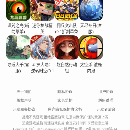
铁路。执行火车轨道施工招标，拆除新一代建筑巨
头。遵循印度铁路文化和类似的建造方法进行成功
的尝试。使用引人入胜的轨道信号和预防措施标志
诅咒之岛(辅
迷你枪战精
佣兵突击队
无尽冬日(官
牌引导重型旅客列车。通过操作推土机起重机和倾
助菜单)
英
(0.1折割草免
服)
费版)
倒物料来确保完美的轨道制作。完成此挖掘机的施
工任务。成为具有最终建筑计划的城市铁路建设建
造商。铁路建筑工地游戏是令人赞叹的房屋建筑工
人游戏，在铁路建筑的施工过程中具有大量的重型
寻道大千(官
斗罗大陆：
超自然行动
太空杀-谁是
服)
逆转时空(0.1
组
内鬼
机械，并具有惊人的建筑和工艺特征。享受所有游
折)
戏关卡，在建筑游戏和最佳火车站建筑游戏中完成
火车站的建设
关于我们
隐私协议
用户协议
版权声明
家长监护
纠纷处理
开发服务协议
用户隐私保护协议书
开发者后台
拒绝不良游戏 拒绝盗版游戏 注意自我保护 谨防受骗上当
适度游戏益脑 沉迷游戏伤身 合理安排时间 享受健康生活
Copyright（©）2023 shanwan.com 版权所有
闽ICP备2021015668号-14