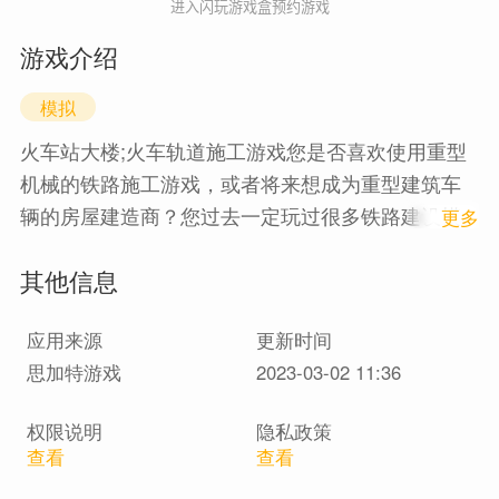
进入闪玩游戏盒预约游戏
游戏介绍
模拟
火车站大楼;火车轨道施工游戏您是否喜欢使用重型
机械的铁路施工游戏，或者将来想成为重型建筑车
辆的房屋建造商？您过去一定玩过很多铁路建设模
1
更多
拟游戏，但是我们将展示带有重型设备的特殊火车
其他信息
站建设游戏。在此火车站建筑工地游戏中，您是十
大房屋建筑商和政府承包商的一部分，并使用虚拟
应用来源
更新时间
建筑车辆来建造重型建筑零件和最佳火车站的铁路
思加特游戏
2023-03-02 11:36
轨道。我们为您提供重型机械，自卸车，极限叉
车，重型推土机，港口起重机和装载机挖掘机，以
权限说明
隐私政策
及房屋建筑商和火车建筑商的许多重型建筑车辆，
查看
查看
用于在火车站建筑游戏中建造特殊的火车站建筑零