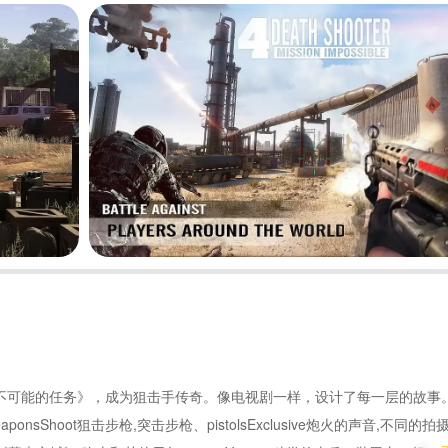
《不可能的任务》，成为狙击手传奇。像电视剧一样，设计了每一层的故事。
ponsShoot狙击步枪,突击步枪、pistolsExclusive炮火的声音,不同的