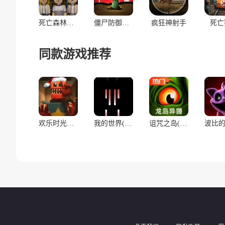
死亡森林（多人联机）
僵尸防御：死亡射击（辅助菜单）
疯狂神射手
死亡
同款游戏推荐
欢乐时光计划(多人联机)
我的世界(雾中人3)
诅咒之岛(64位全新菜单)