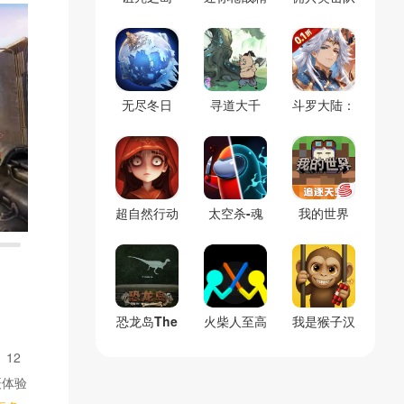
(辅助菜单)
英
(0.1折割草
免费版)
无尽冬日
寻道大千
斗罗大陆：
(官服)
(官服)
逆转时空
(0.1折)
超自然行动
太空杀-魂
我的世界
组
警长
(官服)
恐龙岛The
火柴人至高
我是猴子汉
Isle(免号
对决(辅助
化兼容版
12
版)
菜单)
(辅助菜单)
拍摄体验