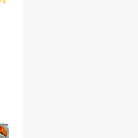
更多
、战