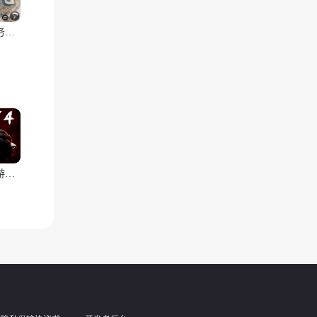
战斗任务黑色狙击兵(辅助菜单)
波比的游戏时间:第四章(2006辅助菜单)