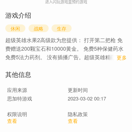
进入闪玩游戏盒预约游戏
游戏介绍
休闲
战略
生存
超级英雄水果2高级款为您提供： 打开第二把枪 免
费赠送200颗宝石和10000黄金。 免费5种保健药水
免费5法力药剂。 没有插播广告。超级英雄精彩冒险
1
更多
中的角色扮演动作游戏水果。超级英雄水果2-可爱勇
其他信息
敢的水果机器人的新归来。你对这个新的免费游戏
有什么期待版本。带有焕然一新，随时准备与勇士
应用来源
更新时间
角色扮演，以前所未有的超人特征扫除敌人和障碍
思加特游戏
2023-03-02 00:17
水果。是你有足够的动力、热情和勇气帮助可爱的
战士赢得这场机器人大战？
权限说明
隐私政策
查看
查看