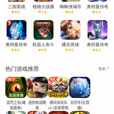
三国英雄
植物大战僵
蜘蛛侠城市
奥特曼传奇
0.0
7.3
8.0
8.4
(0.1折幻想
尸英雄(pvz
英雄
英雄
免费版)
英雄)
奥特曼传奇
机器人角斗
曙光英雄
奥特曼传奇
8.3
8.6
8.5
8.2
英雄2-二周
场
英雄(九游
年庆
版)
热门游戏推荐
更多
诅咒之岛(辅
迷你枪战精
佣兵突击队
无尽冬日(官
助菜单)
英
(0.1折割草免
服)
费版)