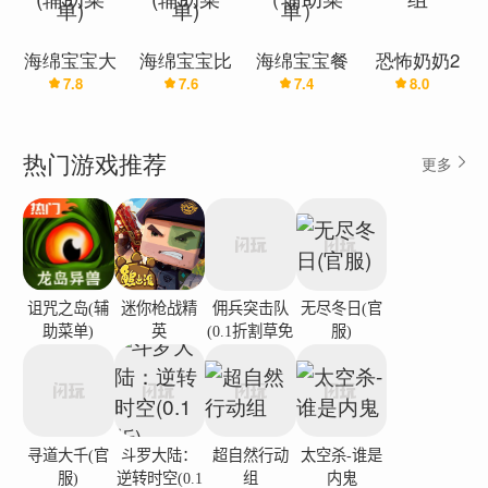
海绵宝宝大
海绵宝宝比
海绵宝宝餐
恐怖奶奶2
7.8
7.6
7.4
8.0
闹蟹堡王
奇堡的冒险
厅模拟器
海绵宝宝模
(辅助菜单)
(辅助菜单)
（辅助菜
组
单）
热门游戏推荐
更多
诅咒之岛(辅
迷你枪战精
佣兵突击队
无尽冬日(官
助菜单)
英
(0.1折割草免
服)
费版)
寻道大千(官
斗罗大陆：
超自然行动
太空杀-谁是
服)
逆转时空(0.1
组
内鬼