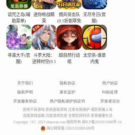
诅咒之岛(辅
迷你枪战精
佣兵突击队
无尽冬日(官
助菜单)
英
(0.1折割草免
服)
费版)
寻道大千(官
斗罗大陆：
超自然行动
太空杀-谁是
服)
逆转时空(0.1
组
内鬼
折)
关于我们
隐私协议
用户协议
版权声明
家长监护
纠纷处理
开发服务协议
用户隐私保护协议书
开发者后台
拒绝不良游戏 拒绝盗版游戏 注意自我保护 谨防受骗上当
适度游戏益脑 沉迷游戏伤身 合理安排时间 享受健康生活
Copyright（©）2023 shanwan.com 版权所有
闽ICP备2021015668号-14
闽公网安备 35021102001438号