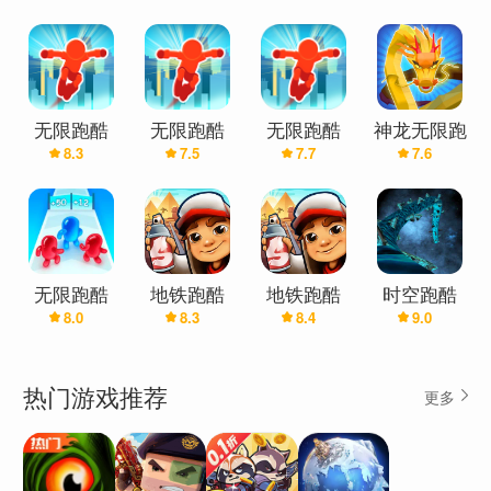
无限跑酷
无限跑酷
无限跑酷
神龙无限跑
8.3
7.5
7.7
7.6
(辅助菜单)
酷
无限跑酷
地铁跑酷
地铁跑酷
时空跑酷
8.0
8.3
8.4
9.0
(九游版)
热门游戏推荐
更多