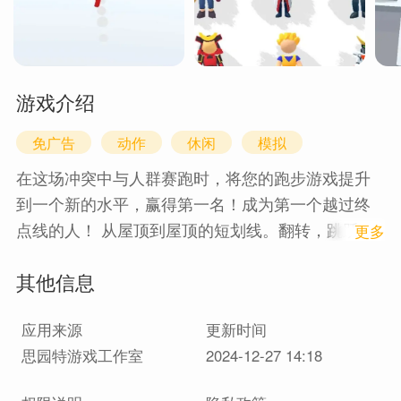
游戏介绍
免广告
动作
休闲
模拟
在这场冲突中与人群赛跑时，将您的跑步游戏提升
到一个新的水平，赢得第一名！成为第一个越过终
点线的人！ 从屋顶到屋顶的短划线。翻转，跳跃，
1
更多
跌倒并越过障碍物来设置所有新记录。 加入其他
其他信息
人，争夺每日比赛的特殊奖励！ 扩展城市周围的建
筑物和土地招数以提高速度。当您获得胜利时，让
应用来源
更新时间
对手发怒！
思园特游戏工作室
2024-12-27 14:18