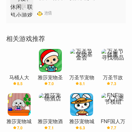
池倩
相关游戏推荐
马桶人大
雅莎宠物圣
万圣节宠物
万圣节故
8.5
7.0
8.1
7.3
战:开放世
诞节
基金会
事：寻找物
界万圣节版
品
(辅助菜单)
雅莎宠物城
雅莎宠物酒
雅莎宠物城
FNF国人万
7.0
7.1
6.3
7.7
店
圣节模组