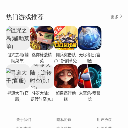
热门游戏推荐
更多
诅咒之岛(辅
迷你枪战精
佣兵突击队
无尽冬日(官
助菜单)
英
(0.1折割草免
服)
费版)
寻道大千(官
斗罗大陆：
超自然行动
太空杀-魂警
服)
逆转时空(0.1
组
长
折)
关于我们
隐私协议
用户协议