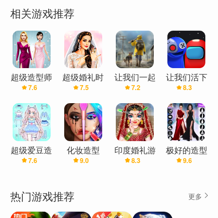
相关游戏推荐
超级造型师
超级婚礼时
让我们一起
让我们活下
7.6
7.5
7.2
8.3
尚造型师
生存(辅助
去
菜单)
超级爱豆造
化妆造型
印度婚礼游
极好的造型
7.6
9.0
8.3
9.6
型师
师：化妆游
戏：超级造
师改造游戏
戏
型师时尚游
戏
热门游戏推荐
更多