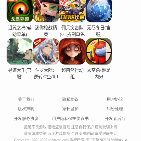
诅咒之岛(辅
迷你枪战精
佣兵突击队
无尽冬日(官
助菜单)
英
(0.1折割草免
服)
费版)
寻道大千(官
斗罗大陆：
超自然行动
太空杀-谁是
服)
逆转时空(0.1
组
内鬼
折)
关于我们
隐私协议
用户协议
版权声明
家长监护
纠纷处理
开发服务协议
用户隐私保护协议书
开发者后台
拒绝不良游戏 拒绝盗版游戏 注意自我保护 谨防受骗上当
适度游戏益脑 沉迷游戏伤身 合理安排时间 享受健康生活
Copyright（©）2023 shanwan.com 版权所有
闽ICP备2021015668号-14