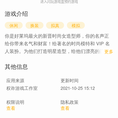
进入闪玩游戏盒预约游戏
游戏介绍
休闲
换装
拟真
模拟
你是好莱坞最火的新晋时尚女造型师，你的名声正
给你带来名气和财富！给著名的时尚模特和 VIP 名
人装扮。为他们打造明星造型，给他们漂亮的装
1
更多
扮！为你的客户打造海量的惊艳造型，为他们找到
其他信息
完美的大型活动套装——他们会爱上你为他们新选
的性感上衣、裙子、鞋子和配饰！
应用来源
更新时间
权诈游戏工作室
2021-10-25 15:12
权限说明
隐私政策
查看
查看