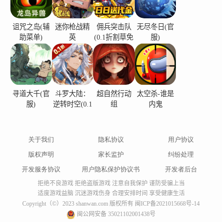
诅咒之岛(辅
迷你枪战精
佣兵突击队
无尽冬日(官
助菜单)
英
(0.1折割草免
服)
费版)
寻道大千(官
斗罗大陆：
超自然行动
太空杀-谁是
服)
逆转时空(0.1
组
内鬼
折)
关于我们
隐私协议
用户协议
版权声明
家长监护
纠纷处理
开发服务协议
用户隐私保护协议书
开发者后台
拒绝不良游戏 拒绝盗版游戏 注意自我保护 谨防受骗上当
适度游戏益脑 沉迷游戏伤身 合理安排时间 享受健康生活
Copyright（©）2023 shanwan.com 版权所有
闽ICP备2021015668号-14
闽公网安备 35021102001438号