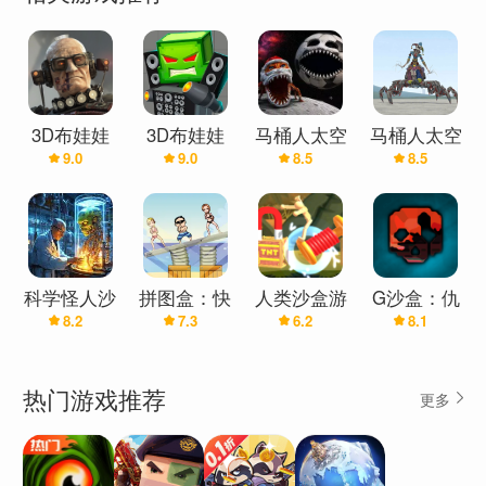
3D布娃娃
3D布娃娃
马桶人太空
马桶人太空
9.0
9.0
8.5
8.5
沙盒游乐场
沙盒游乐场
沙盒中文版
沙盒中文版
(辅助菜单)
(辅助菜单)
(辅助菜单)
(盖瑞模组)
科学怪人沙
拼图盒：快
人类沙盒游
G沙盒：仇
8.2
7.3
6.2
8.1
盒游乐场
乐绅士江南
乐场
恨汉化版
(汉化版)
风格
(内置模组)
热门游戏推荐
更多