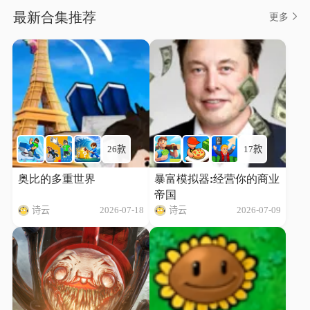
最新合集推荐
更多
26款
17款
奥比的多重世界
暴富模拟器:经营你的商业
帝国
诗云
2026-07-18
诗云
2026-07-09