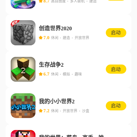
8.7
高自由度
多人联机
建造
创造世界2020
启动
7.0
休闲
建造
开放世界
生存战争2
启动
6.7
休闲
模拟
趣味
我的小小世界2
启动
7.2
休闲
开放世界
沙盒