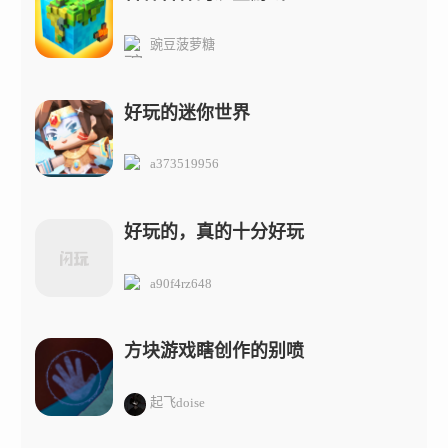
豌豆菠萝糖
好玩的迷你世界
a373519956
好玩的，真的十分好玩
a90f4rz648
方块游戏瞎创作的别喷
起飞doise