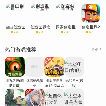
界(辅助菜
界万圣节版
单)
(辅助菜单)
自由创造世
创造世界盒
探索创造世
创造世界2
7.5
7.3
7.4
6.8
界
子
界
热门游戏推荐
更多
诅咒之岛(辅
迷你枪战精
佣兵突击队
无尽冬日(官
助菜单)
英
(0.1折割草免
服)
费版)