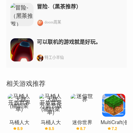
冒险-（黑茶推荐）
doors周某
可以联机的游戏就是好玩。
特工小半仙
相关游戏推荐
马桶人大
马桶人大
迷你世界
MultiCraft(创
8.9
8.5
8.7
7.2
战:开放世
战:开放世
造世界)