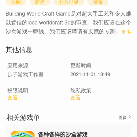
休闲
建造
开放世界
像素
Building World Craft Game是对超大手工艺和令人难
以置信的loco worldcraft 3d的审查。我们应该在这个
沙盒游戏中赚钱。我们应该聘请有天赋的专家，对
1
更多
结构，在线maxicraft，梦想中的世界，做工和建造
其他信息
城市，制作和制作结构进行专家研究，并应在具有
家居装饰的工艺和结构上进行研究。
应用来源
更新时间
步子游戏工作室
2021-11-01 18:49
权限说明
隐私政策
查看
查看
相关游戏单
更多
各种各样的沙盒游戏