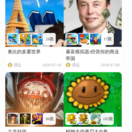
26款
17款
奥比的多重世界
暴富模拟器:经营你的商业
帝国
诗云
2026-07-18
诗云
2026-07-09
96款
165款
六月好游
植物大战僵尸大合集